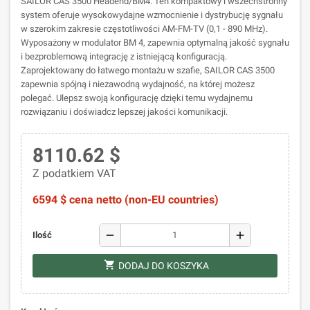
SAILOR CAS 3500 Headend/BM4. Ten kompaktowy i wszechstronny
system oferuje wysokowydajne wzmocnienie i dystrybucję sygnału
w szerokim zakresie częstotliwości AM-FM-TV (0,1 - 890 MHz).
Wyposażony w modulator BM 4, zapewnia optymalną jakość sygnału
i bezproblemową integrację z istniejącą konfiguracją.
Zaprojektowany do łatwego montażu w szafie, SAILOR CAS 3500
zapewnia spójną i niezawodną wydajność, na której możesz
polegać. Ulepsz swoją konfigurację dzięki temu wydajnemu
rozwiązaniu i doświadcz lepszej jakości komunikacji.
8110.62 $
Z podatkiem VAT
6594 $ cena netto (non-EU countries)
remove
add
Ilość
shopping_cart
DODAJ DO KOSZYKA