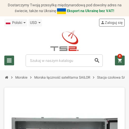
Dostarczymy Twoją przesyłkę międzynarodową pod dowolny adres na
świecie, także na Ukrainę
Eksport na Ukrainę bez VAT!
Polski
USD
person
Zaloguj się
0
view_headline
search
shopping_cart
chevron_right
chevron_right
chevron_right
Morskie
Morska łączność satelitarna SAILOR
Stacja czołowa SAI