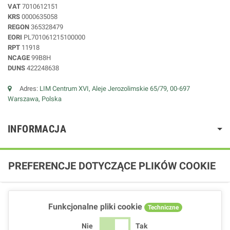
VAT
7010612151
KRS
0000635058
REGON
365328479
EORI
PL701061215100000
RPT
11918
NCAGE
99B8H
DUNS
422248638
Adres:
LIM Centrum XVI, Aleje Jerozolimskie 65/79, 00-697
Warszawa, Polska
INFORMACJA
PREFERENCJE DOTYCZĄCE PLIKÓW COOKIE
Funkcjonalne pliki cookie
Techniczne
Nie
Tak