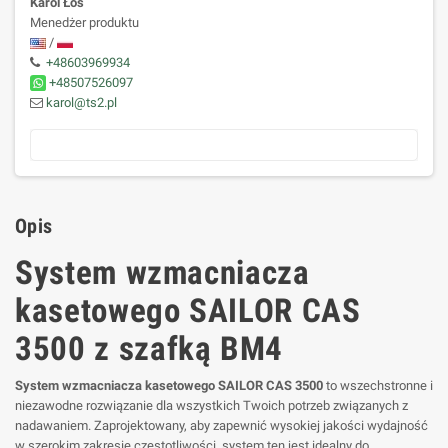
Karol Łoś
Menedżer produktu
/
+48603969934
+48507526097
karol@ts2.pl
Opis
System wzmacniacza
kasetowego SAILOR CAS
3500 z szafką BM4
System wzmacniacza kasetowego SAILOR CAS 3500
to wszechstronne i
niezawodne rozwiązanie dla wszystkich Twoich potrzeb związanych z
nadawaniem. Zaprojektowany, aby zapewnić wysokiej jakości wydajność
w szerokim zakresie częstotliwości, system ten jest idealny do