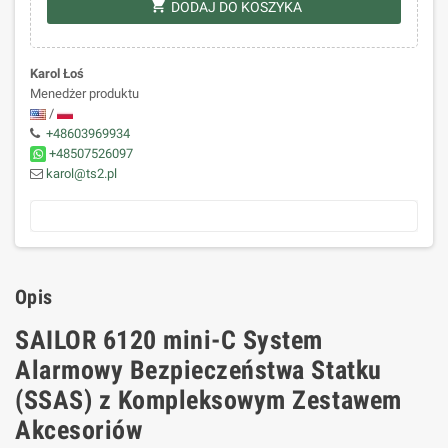
shopping_cart
DODAJ DO KOSZYKA
Karol Łoś
Menedżer produktu
/
+48603969934
+48507526097
karol@ts2.pl
Opis
SAILOR 6120 mini-C System
Alarmowy Bezpieczeństwa Statku
(SSAS) z Kompleksowym Zestawem
Akcesoriów