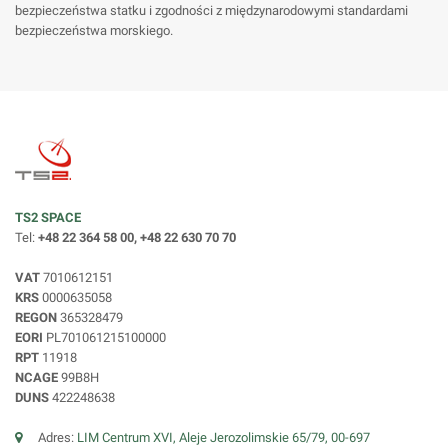
bezpieczeństwa statku i zgodności z międzynarodowymi standardami
bezpieczeństwa morskiego.
TS2 SPACE
Tel:
+48 22 364 58 00, +48 22 630 70 70
VAT
7010612151
KRS
0000635058
REGON
365328479
EORI
PL701061215100000
RPT
11918
NCAGE
99B8H
DUNS
422248638
Adres:
LIM Centrum XVI, Aleje Jerozolimskie 65/79, 00-697