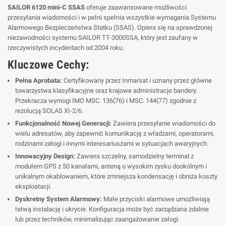
SAILOR 6120 mini-C SSAS
oferuje zaawansowane możliwości
przesyłania wiadomości i w pełni spełnia wszystkie wymagania Systemu
Alarmowego Bezpieczeństwa Statku (SSAS). Opiera się na sprawdzonej
niezawodności systemu SAILOR TT-3000SSA, który jest zaufany w
rzeczywistych incydentach od 2004 roku.
Kluczowe Cechy:
Pełna Aprobata:
Certyfikowany przez Inmarsat i uznany przez główne
towarzystwa klasyfikacyjne oraz krajowe administracje bandery.
Przekracza wymogi IMO MSC. 136(76) i MSC. 144(77) zgodnie z
rezolucją SOLAS XI-2/6.
Funkcjonalność Nowej Generacji:
Zawiera przesyłanie wiadomości do
wielu adresatów, aby zapewnić komunikację z władzami, operatorami,
rodzinami załogi i innymi interesariuszami w sytuacjach awaryjnych.
Innowacyjny Design:
Zawiera szczelny, samodzielny terminal z
modułem GPS z 50 kanałami, anteną o wysokim zysku dookólnym i
unikalnym okablowaniem, które zmniejsza kondensację i obniża koszty
eksploatacji.
Dyskretny System Alarmowy:
Małe przyciski alarmowe umożliwiają
łatwą instalację i ukrycie. Konfiguracja może być zarządzana zdalnie
lub przez techników, minimalizując zaangażowanie załogi.