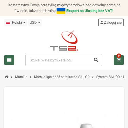
Dostarczymy Twoją przesyłkę międzynarodową pod dowolny adres na
świecie, także na Ukrainę
Eksport na Ukrainę bez VAT!
Polski
USD
person
Zaloguj się
0
view_headline
search
shopping_cart
chevron_right
chevron_right
chevron_right
Morskie
Morska łączność satelitarna SAILOR
System SAILOR 6120