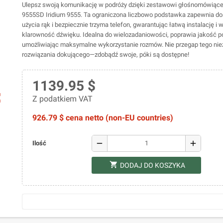
Ulepsz swoją komunikację w podróży dzięki zestawowi głośnomówią
9555SD Iridium 9555. Ta ograniczona liczbowo podstawka zapewnia d
użycia rąk i bezpiecznie trzyma telefon, gwarantując łatwą instalację i
klarowność dźwięku. Idealna do wielozadaniowości, poprawia jakość p
umożliwiając maksymalne wykorzystanie rozmów. Nie przegap tego n
rozwiązania dokującego—zdobądź swoje, póki są dostępne!
1139.95 $
ap
Z podatkiem VAT
926.79 $ cena netto (non-EU countries)
remove
add
Ilość
shopping_cart
DODAJ DO KOSZYKA