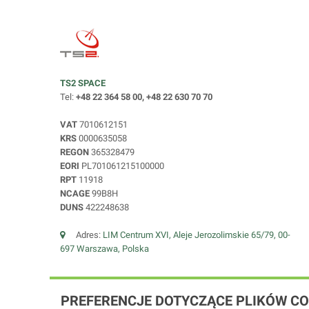
TS2 SPACE
Tel:
+48 22 364 58 00, +48 22 630 70 70
VAT
7010612151
KRS
0000635058
REGON
365328479
EORI
PL701061215100000
RPT
11918
NCAGE
99B8H
DUNS
422248638
Adres:
LIM Centrum XVI, Aleje Jerozolimskie 65/79, 00-
697 Warszawa, Polska
PREFERENCJE DOTYCZĄCE PLIKÓW CO