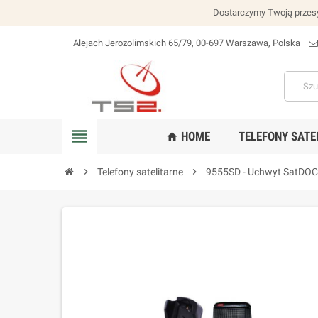
Dostarczymy Twoją przesy
Alejach Jerozolimskich 65/79, 00-697 Warszawa, Polska
lokalizacja_na
view_headline
HOME
TELEFONY SATE
home
chevron_right
Telefony satelitarne
chevron_right
9555SD - Uchwyt SatDO