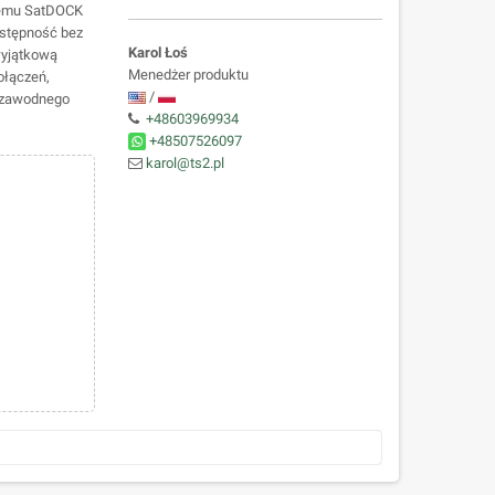
cemu SatDOCK
ostępność bez
Karol Łoś
 wyjątkową
Menedżer produktu
ołączeń,
/
iezawodnego
+48603969934
+48507526097
karol@ts2.pl