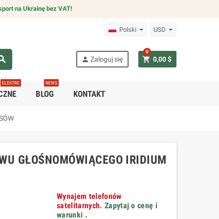
sport na Ukrainę bez VAT!
Polski
USD
0
arch
person
shopping_cart
Zaloguj się
0,00 $
ELEKTRO
NEWS
CZNE
BLOG
KONTAKT
ASÓW
AWU GŁOŚNOMÓWIĄCEGO IRIDIUM
Wynajem telefonów
satelitarnych.
Zapytaj o cenę i
warunki
.