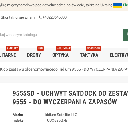
łkę międzynarodową pod dowolny adres na świecie, także na Ukrainę
Ek
Skontaktuj się z nami
+48223645800
se
SATELITY
BSP
WOJSKOWE
WOJSKOWE
LITARNE
DRONY
OPTYKA
TAKTYKA
ELEKTRY
CK do zestawu głośnomówiącego Iridium 9555 - DO WYCZERPANIA ZAP
9555SD - UCHWYT SATDOCK DO ZEST
9555 - DO WYCZERPANIA ZAPASÓW
Marka
Iridium Satellite LLC
Indeks
TUUO6B5G7B