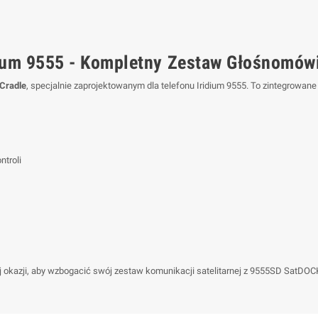
ium 9555 - Kompletny Zestaw Głośnomów
Cradle
, specjalnie zaprojektowanym dla telefonu Iridium 9555. To zintegrowa
troli
 okazji, aby wzbogacić swój zestaw komunikacji satelitarnej z 9555SD SatDOCK