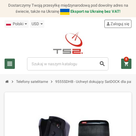
Dostarczymy Twoją przesyłkę międzynarodową pod dowolny adres na
świecie, także na Ukrainę
Eksport na Ukrainę bez VAT!
Polski
USD
person
Zaloguj się
0
view_headline
search
shopping_cart
chevron_right
chevron_right
Telefony satelitarne
9555SDHB - Uchwyt dokujący SatDOCK dla pak