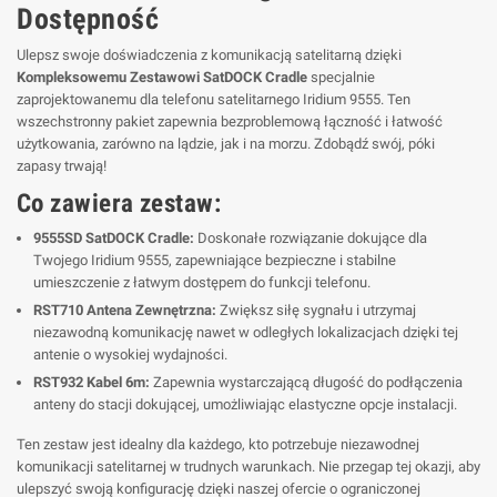
Dostępność
Ulepsz swoje doświadczenia z komunikacją satelitarną dzięki
Kompleksowemu Zestawowi SatDOCK Cradle
specjalnie
zaprojektowanemu dla telefonu satelitarnego Iridium 9555. Ten
wszechstronny pakiet zapewnia bezproblemową łączność i łatwość
użytkowania, zarówno na lądzie, jak i na morzu. Zdobądź swój, póki
zapasy trwają!
Co zawiera zestaw:
9555SD SatDOCK Cradle:
Doskonałe rozwiązanie dokujące dla
Twojego Iridium 9555, zapewniające bezpieczne i stabilne
umieszczenie z łatwym dostępem do funkcji telefonu.
RST710 Antena Zewnętrzna:
Zwiększ siłę sygnału i utrzymaj
niezawodną komunikację nawet w odległych lokalizacjach dzięki tej
antenie o wysokiej wydajności.
RST932 Kabel 6m:
Zapewnia wystarczającą długość do podłączenia
anteny do stacji dokującej, umożliwiając elastyczne opcje instalacji.
Ten zestaw jest idealny dla każdego, kto potrzebuje niezawodnej
komunikacji satelitarnej w trudnych warunkach. Nie przegap tej okazji, aby
ulepszyć swoją konfigurację dzięki naszej ofercie o ograniczonej