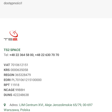
dostępności!
TS2 SPACE
Tel:
+48 22 364 58 00, +48 22 630 70 70
VAT
7010612151
KRS
0000635058
REGON
365328479
EORI
PL701061215100000
RPT
11918
NCAGE
99B8H
DUNS
422248638
Adres:
LIM Centrum XVI, Aleje Jerozolimskie 65/79, 00-697
Warszawa, Polska