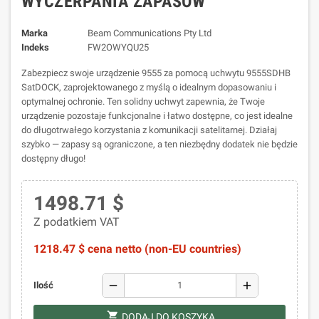
WYCZERPANIA ZAPASÓW
Marka
Beam Communications Pty Ltd
Indeks
FW2OWYQU25
Zabezpiecz swoje urządzenie 9555 za pomocą uchwytu 9555SDHB
SatDOCK, zaprojektowanego z myślą o idealnym dopasowaniu i
optymalnej ochronie. Ten solidny uchwyt zapewnia, że Twoje
urządzenie pozostaje funkcjonalne i łatwo dostępne, co jest idealne
do długotrwałego korzystania z komunikacji satelitarnej. Działaj
szybko — zapasy są ograniczone, a ten niezbędny dodatek nie będzie
dostępny długo!
1498.71 $
Z podatkiem VAT
1218.47 $ cena netto (non-EU countries)
remove
add
Ilość
shopping_cart
DODAJ DO KOSZYKA