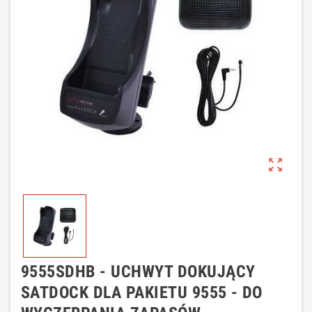
zoom_out_map
9555SDHB - UCHWYT DOKUJĄCY
SATDOCK DLA PAKIETU 9555 - DO