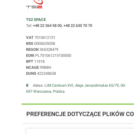
TS2 SPACE
Tel:
+48 22 364 58 00, +48 22 630 70 70
VAT
7010612151
KRS
0000635058
REGON
365328479
EORI
PL701061215100000
RPT
11918
NCAGE
99B8H
DUNS
422248638
Adres:
LIM Centrum XVI, Aleje Jerozolimskie 65/79, 00-
697 Warszawa, Polska
PREFERENCJE DOTYCZĄCE PLIKÓW CO