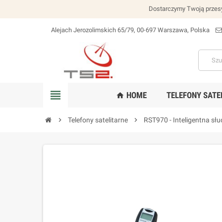
Dostarczymy Twoją przesy
Alejach Jerozolimskich 65/79, 00-697 Warszawa, Polska
lokalizacja_na
view_headline
HOME
TELEFONY SATE
home
chevron_right
Telefony satelitarne
chevron_right
RST970 - Inteligentna sł