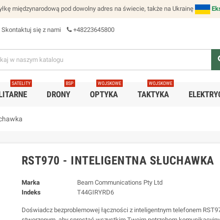
łkę międzynarodową pod dowolny adres na świecie, także na Ukrainę
Ek
Skontaktuj się z nami
+48223645800
se
SATELITY
BSP
WOJSKOWE
WOJSKOWE
LITARNE
DRONY
OPTYKA
TAKTYKA
ELEKTRY
uchawka
RST970 - INTELIGENTNA SŁUCHAWKA
Marka
Beam Communications Pty Ltd
Indeks
T44GIRYRD6
Doświadcz bezproblemowej łączności z inteligentnym telefonem RST9
stworzonym, aby sprostać wszystkim Twoim potrzebom komunikacyjny