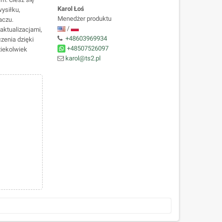
Karol Łoś
wysiłku,
Menedżer produktu
aczu.
/
aktualizacjami,
+48603969934
zenia dzięki
+48507526097
ziekolwiek
karol@ts2.pl