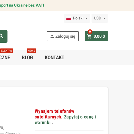
sport na Ukrainę bez VAT!
Polski
USD
0
arch
person
shopping_cart
Zaloguj się
0,00 $
ELEKTRO
NEWS
CZNE
BLOG
KONTAKT
Wynajem telefonów
satelitarnych.
Zapytaj o cenę i
warunki
.
70,
m. Ciesz się