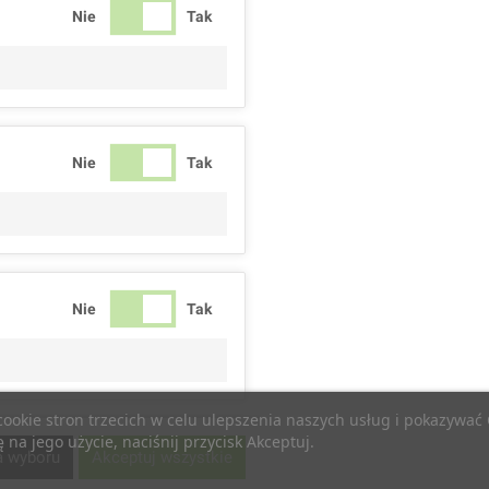
Nie
Tak
Nie
Tak
Nie
Tak
 cookie stron trzecich w celu ulepszenia naszych usług i pokazywa
na jego użycie, naciśnij przycisk Akceptuj.
Nie
Tak
a wyboru
Akceptuj wszystkie