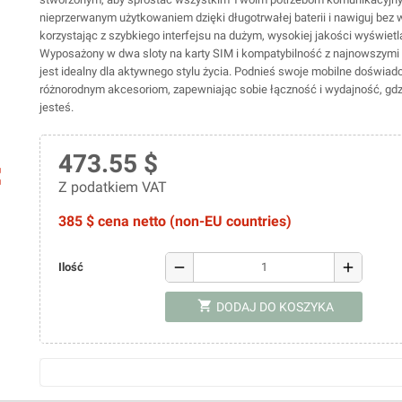
nieprzerwanym użytkowaniem dzięki długotrwałej baterii i nawiguj bez 
korzystając z szybkiego interfejsu na dużym, wysokiej jakości wyświetl
Wyposażony w dwa sloty na karty SIM i kompatybilność z najnowszymi 
jest idealny dla aktywnego stylu życia. Podnieś swoje mobilne doświadc
różnorodnym akcesoriom, zapewniając sobie łączność i wydajność, gd
jesteś.
473.55 $
ap
Z podatkiem VAT
385 $ cena netto (non-EU countries)
remove
add
Ilość
shopping_cart
DODAJ DO KOSZYKA