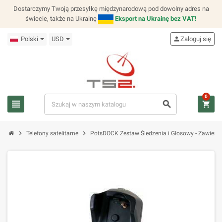
Dostarczymy Twoją przesyłkę międzynarodową pod dowolny adres na
świecie, także na Ukrainę
Eksport na Ukrainę bez VAT!
Polski
USD
person
Zaloguj się
0
view_headline
search
shopping_cart
chevron_right
chevron_right
Telefony satelitarne
PotsDOCK Zestaw Śledzenia i Głosowy - Zawiera