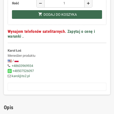
remove
add
Ilość
shopping_cart
DODAJ DO KOSZYKA
Wynajem telefonów satelitarnych.
Zapytaj o cenę i
warunki
.
Karol Łoś
Menedżer produktu
/
+48603969934
+48507526097
karol@ts2.pl
Opis