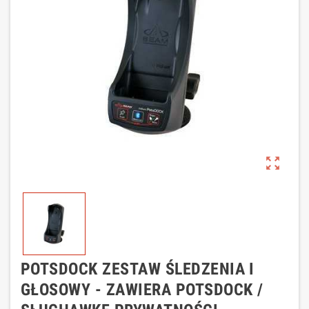
zoom_out_map
POTSDOCK ZESTAW ŚLEDZENIA I
GŁOSOWY - ZAWIERA POTSDOCK /