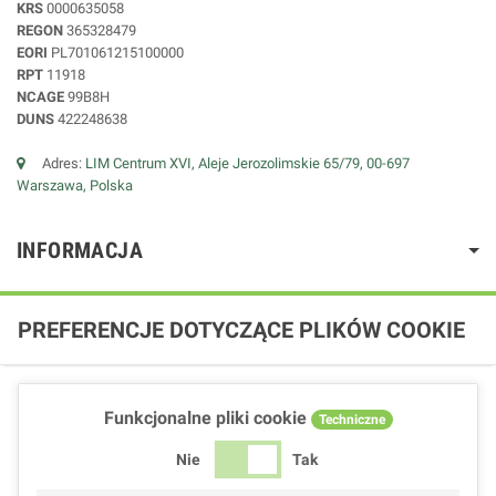
KRS
0000635058
REGON
365328479
EORI
PL701061215100000
RPT
11918
NCAGE
99B8H
DUNS
422248638
Adres:
LIM Centrum XVI, Aleje Jerozolimskie 65/79, 00-697
Warszawa, Polska
INFORMACJA
PREFERENCJE DOTYCZĄCE PLIKÓW COOKIE
Funkcjonalne pliki cookie
Techniczne
Nie
Tak