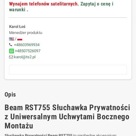
Wynajem telefonów satelitarnych.
Zapytaj o cenę i
warunki
.
Karol Łoś
Menedżer produktu
/
+48603969934
+48507526097
karol@ts2.pl
Opis
Beam RST755 Słuchawka Prywatności
z Uniwersalnym Uchwytami Bocznego
Montażu
Słuchawka Prywatności Beam RST755
to niezbędne akcesorium