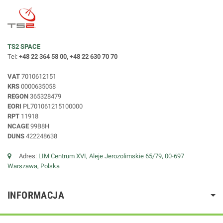
TS2 SPACE
Tel:
+48 22 364 58 00, +48 22 630 70 70
VAT
7010612151
KRS
0000635058
REGON
365328479
EORI
PL701061215100000
RPT
11918
NCAGE
99B8H
DUNS
422248638
Adres:
LIM Centrum XVI, Aleje Jerozolimskie 65/79, 00-697
Warszawa, Polska
INFORMACJA