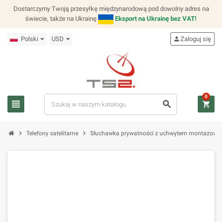
Dostarczymy Twoją przesyłkę międzynarodową pod dowolny adres na
świecie, także na Ukrainę
Eksport na Ukrainę bez VAT!
Polski
USD
person
Zaloguj się
0
view_headline
search
shopping_cart
chevron_right
chevron_right
Telefony satelitarne
Słuchawka prywatności z uchwytem montażowy