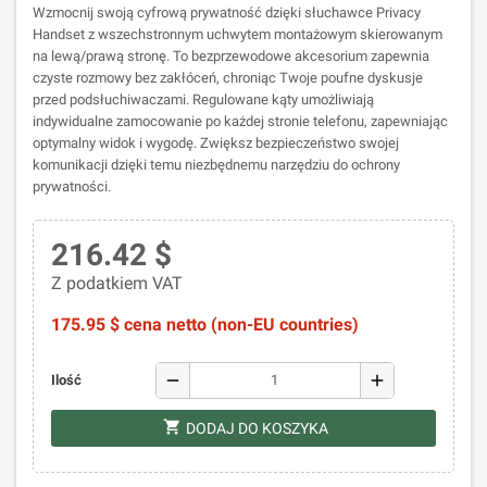
Wzmocnij swoją cyfrową prywatność dzięki słuchawce Privacy
Handset z wszechstronnym uchwytem montażowym skierowanym
na lewą/prawą stronę. To bezprzewodowe akcesorium zapewnia
czyste rozmowy bez zakłóceń, chroniąc Twoje poufne dyskusje
przed podsłuchiwaczami. Regulowane kąty umożliwiają
indywidualne zamocowanie po każdej stronie telefonu, zapewniając
optymalny widok i wygodę. Zwiększ bezpieczeństwo swojej
komunikacji dzięki temu niezbędnemu narzędziu do ochrony
prywatności.
216.42 $
Z podatkiem VAT
175.95 $ cena netto (non-EU countries)
remove
add
Ilość
shopping_cart
DODAJ DO KOSZYKA