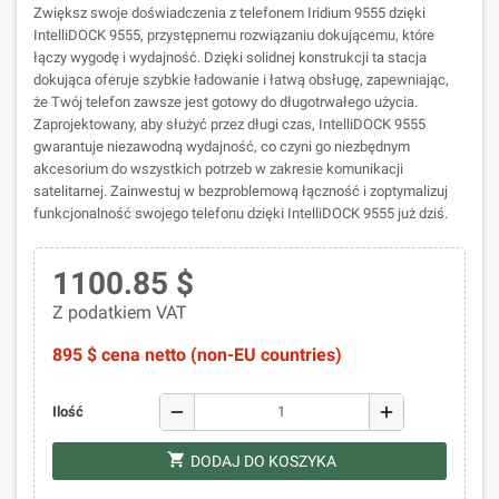
Zwiększ swoje doświadczenia z telefonem Iridium 9555 dzięki
IntelliDOCK 9555, przystępnemu rozwiązaniu dokującemu, które
łączy wygodę i wydajność. Dzięki solidnej konstrukcji ta stacja
dokująca oferuje szybkie ładowanie i łatwą obsługę, zapewniając,
że Twój telefon zawsze jest gotowy do długotrwałego użycia.
Zaprojektowany, aby służyć przez długi czas, IntelliDOCK 9555
gwarantuje niezawodną wydajność, co czyni go niezbędnym
akcesorium do wszystkich potrzeb w zakresie komunikacji
satelitarnej. Zainwestuj w bezproblemową łączność i zoptymalizuj
funkcjonalność swojego telefonu dzięki IntelliDOCK 9555 już dziś.
1100.85 $
Z podatkiem VAT
895 $ cena netto (non-EU countries)
remove
add
Ilość
shopping_cart
DODAJ DO KOSZYKA