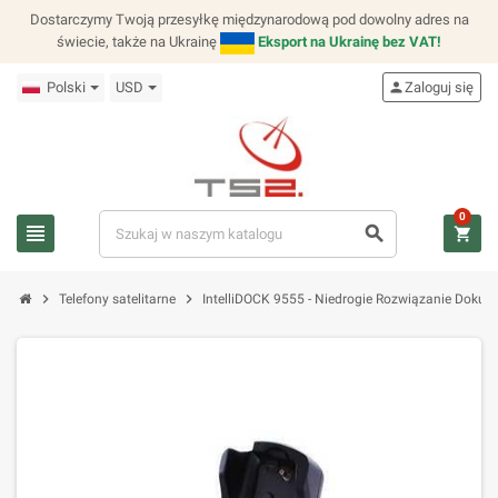
Dostarczymy Twoją przesyłkę międzynarodową pod dowolny adres na
świecie, także na Ukrainę
Eksport na Ukrainę bez VAT!
Polski
USD
person
Zaloguj się
0
view_headline
search
shopping_cart
chevron_right
chevron_right
Telefony satelitarne
IntelliDOCK 9555 - Niedrogie Rozwiązanie Dokują