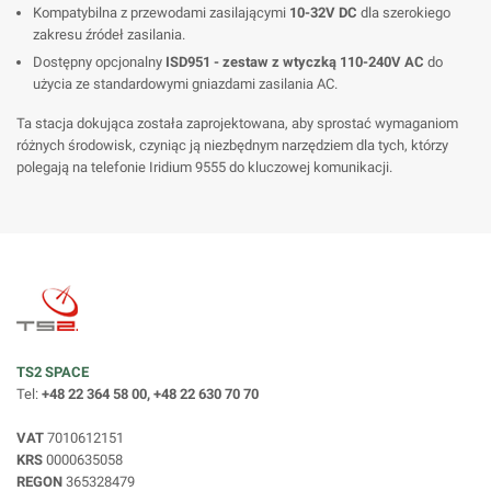
Kompatybilna z przewodami zasilającymi
10-32V DC
dla szerokiego
zakresu źródeł zasilania.
Dostępny opcjonalny
ISD951 - zestaw z wtyczką 110-240V AC
do
użycia ze standardowymi gniazdami zasilania AC.
Ta stacja dokująca została zaprojektowana, aby sprostać wymaganiom
różnych środowisk, czyniąc ją niezbędnym narzędziem dla tych, którzy
polegają na telefonie Iridium 9555 do kluczowej komunikacji.
TS2 SPACE
Tel:
+48 22 364 58 00, +48 22 630 70 70
VAT
7010612151
KRS
0000635058
REGON
365328479