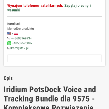
Wynajem telefonów satelitarnych.
Zapytaj o cenę i
warunki
.
Karol Łoś
Menedżer produktu
/
+48603969934
+48507526097
karol@ts2.pl
Opis
Iridium PotsDock Voice and
Tracking Bundle dla 9575 -
Kompleksowe Rozwiązanie