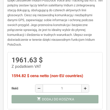
dzięki zestawowi Iridium PotsDock Voice and Tracking dla 9575. Ten
potężny zestaw łączy telefon satelitarny Iridium z zintegrowaną
stacją dokującą, obsługującą do czterech aktywnych linii
głosowych. Ciesz się niezawodną komunikacją i niezbędnymi
danymi GPS, zapewniając sobie informacje i ochronę podczas
swoich przygód. Jego przenośna konstrukcja i bezpieczne
połączenie sprawiają, że jest to idealny wybór do płynnej
komunikacji i śledzenia w trudnych warunkach. Ulepsz swoje
doświadczenie w terenie dzięki niezawodnym funkcjom Iridium
PotsDock.
1961.63 $
Z podatkiem VAT
1594.82 $ cena netto (non-EU countries)
remove
add
Ilość
shopping_cart
DODAJ DO KOSZYKA