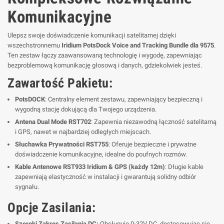
Komunikacyjne
Ulepsz swoje doświadczenie komunikacji satelitarnej dzięki
wszechstronnemu
Iridium PotsDock Voice and Tracking Bundle dla 9575
.
Ten zestaw łączy zaawansowaną technologię i wygodę, zapewniając
bezproblemową komunikację głosową i danych, gdziekolwiek jesteś.
Zawartość Pakietu:
PotsDOCK
: Centralny element zestawu, zapewniający bezpieczną i
wygodną stację dokującą dla Twojego urządzenia.
Antena Dual Mode RST702
: Zapewnia niezawodną łączność satelitarną
i GPS, nawet w najbardziej odległych miejscach.
Słuchawka Prywatności RST755
: Oferuje bezpieczne i prywatne
doświadczenie komunikacyjne, idealne do poufnych rozmów.
Kable Antenowe RST933 Iridium & GPS (każdy 12m)
: Długie kable
zapewniają elastyczność w instalacji i gwarantują solidny odbiór
sygnału.
Opcje Zasilania:
Szeroki Zakres Zasilania DC:
Obsługuje 0-32V DC, dostosowując się