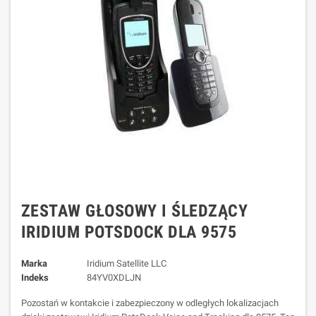
ZESTAW GŁOSOWY I ŚLEDZĄCY
IRIDIUM POTSDOCK DLA 9575
Marka
Iridium Satellite LLC
Indeks
84YV0XDLJN
Pozostań w kontakcie i zabezpieczony w odległych lokalizacjach