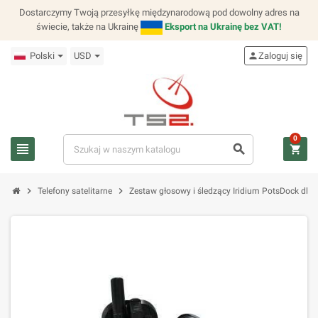
Dostarczymy Twoją przesyłkę międzynarodową pod dowolny adres na
świecie, także na Ukrainę
Eksport na Ukrainę bez VAT!
Polski
USD
person
Zaloguj się
0
view_headline
search
shopping_cart
chevron_right
chevron_right
Telefony satelitarne
Zestaw głosowy i śledzący Iridium PotsDock dla