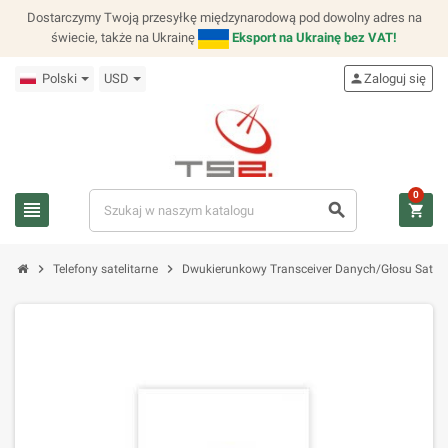
Dostarczymy Twoją przesyłkę międzynarodową pod dowolny adres na
świecie, także na Ukrainę
Eksport na Ukrainę bez VAT!
Polski
USD
person
Zaloguj się
0
view_headline
search
shopping_cart
chevron_right
chevron_right
Telefony satelitarne
Dwukierunkowy Transceiver Danych/Głosu Satel