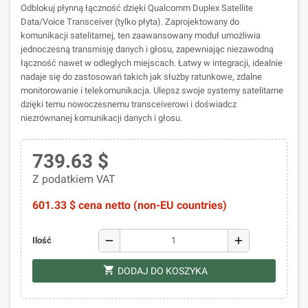
Odblokuj płynną łączność dzięki Qualcomm Duplex Satellite
Data/Voice Transceiver (tylko płyta). Zaprojektowany do
komunikacji satelitarnej, ten zaawansowany moduł umożliwia
jednoczesną transmisję danych i głosu, zapewniając niezawodną
łączność nawet w odległych miejscach. Łatwy w integracji, idealnie
nadaje się do zastosowań takich jak służby ratunkowe, zdalne
monitorowanie i telekomunikacja. Ulepsz swoje systemy satelitarne
dzięki temu nowoczesnemu transceiverowi i doświadcz
niezrównanej komunikacji danych i głosu.
739.63 $
Z podatkiem VAT
601.33 $ cena netto (non-EU countries)
remove
add
Ilość
shopping_cart
DODAJ DO KOSZYKA