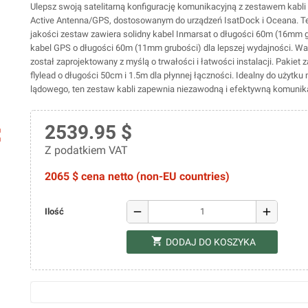
Ulepsz swoją satelitarną konfigurację komunikacyjną z zestawem kabl
Active Antenna/GPS, dostosowanym do urządzeń IsatDock i Oceana. T
jakości zestaw zawiera solidny kabel Inmarsat o długości 60m (16mm g
kabel GPS o długości 60m (11mm grubości) dla lepszej wydajności. Wa
został zaprojektowany z myślą o trwałości i łatwości instalacji. Pakiet 
flylead o długości 50cm i 1.5m dla płynnej łączności. Idealny do użytku
lądowego, ten zestaw kabli zapewnia niezawodną i efektywną komunik
2539.95 $
ap
Z podatkiem VAT
2065 $ cena netto (non-EU countries)
remove
add
Ilość
shopping_cart
DODAJ DO KOSZYKA