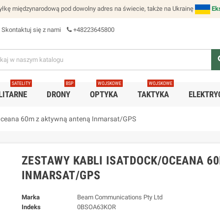
łkę międzynarodową pod dowolny adres na świecie, także na Ukrainę
Ek
Skontaktuj się z nami
+48223645800
se
SATELITY
BSP
WOJSKOWE
WOJSKOWE
LITARNE
DRONY
OPTYKA
TAKTYKA
ELEKTRY
/Oceana 60m z aktywną anteną Inmarsat/GPS
ZESTAWY KABLI ISATDOCK/OCEANA 6
INMARSAT/GPS
Marka
Beam Communications Pty Ltd
Indeks
0BSOA63KOR