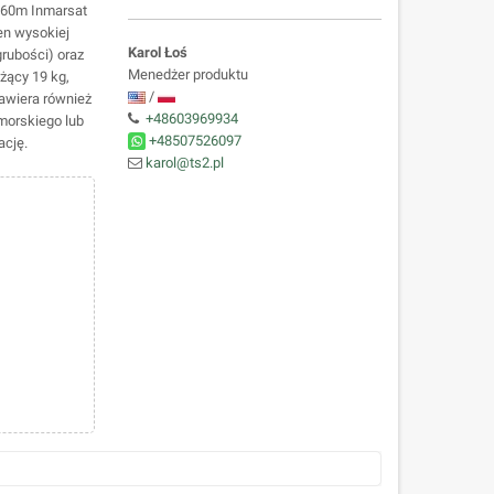
i 60m Inmarsat
en wysokiej
Karol Łoś
rubości) oraz
Menedżer produktu
żący 19 kg,
/
zawiera również
+48603969934
 morskiego lub
+48507526097
ację.
karol@ts2.pl