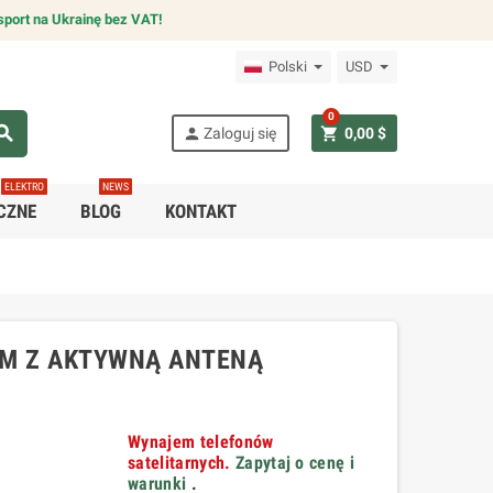
sport na Ukrainę bez VAT!
Polski
USD
0
arch
person
shopping_cart
Zaloguj się
0,00 $
ELEKTRO
NEWS
CZNE
BLOG
KONTAKT
0M Z AKTYWNĄ ANTENĄ
Wynajem telefonów
satelitarnych.
Zapytaj o cenę i
warunki
.