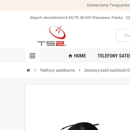
Dostarczymy Twoją przesy
Alejach Jerozolimskich 65/79, 00-697 Warszawa, Polska
lokalizacja_na
view_headline
HOME
TELEFONY SATE
home
chevron_right
Telefony satelitarne
chevron_right
Zestawy kabli IsatDock