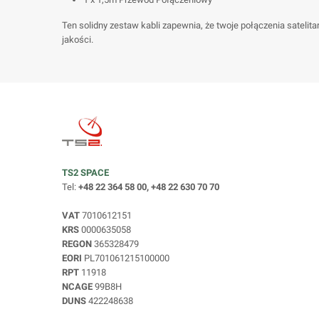
Ten solidny zestaw kabli zapewnia, że twoje połączenia satelit
jakości.
TS2 SPACE
Tel:
+48 22 364 58 00, +48 22 630 70 70
VAT
7010612151
KRS
0000635058
REGON
365328479
EORI
PL701061215100000
RPT
11918
NCAGE
99B8H
DUNS
422248638