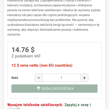
klawiaturze zastępczej. Zaprojektowana z myślą o trwałości i
łatwości instalacji, ta klawiatura zapewnia płynne i efektywne
pisanie na twoim telefonie satelitarnym. Idealna do wymiany zużytej
klawiatury lub jako zapas dla często podróżujących, wspiera
międzynarodową komunikację bez problemów. Nie pozwól, aby
uszkodzona klawiatura zakłóciła twoją łączność — zainwestuj w tę
wymianę, aby ulepszyć doświadczenie pisania i wybierania
numerów.
14.76 $
Z podatkiem VAT
12 $ cena netto (non-EU countries)
remove
add
Ilość
shopping_cart
DODAJ DO KOSZYKA
Wynajem telefonów satelitarnych.
Zapytaj o cenę i