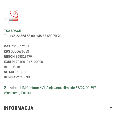
TS2 SPACE
Tel:
+48 22 364 58 00, +48 22 630 70 70
VAT
7010612151
KRS
0000635058
REGON
365328479
EORI
PL701061215100000
RPT
11918
NCAGE
99B8H
DUNS
422248638
Adres:
LIM Centrum XVI, Aleje Jerozolimskie 65/79, 00-697
Warszawa, Polska
INFORMACJA