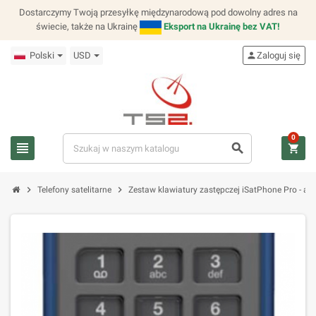
Dostarczymy Twoją przesyłkę międzynarodową pod dowolny adres na
świecie, także na Ukrainę
Eksport na Ukrainę bez VAT!
Polski
USD
person
Zaloguj się
0
view_headline
search
shopping_cart
chevron_right
chevron_right
Telefony satelitarne
Zestaw klawiatury zastępczej iSatPhone Pro - an