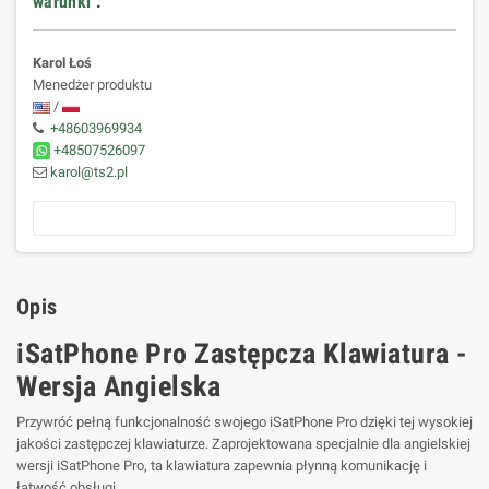
warunki
.
Karol Łoś
Menedżer produktu
/
+48603969934
+48507526097
karol@ts2.pl
Opis
iSatPhone Pro Zastępcza Klawiatura -
Wersja Angielska
Przywróć pełną funkcjonalność swojego iSatPhone Pro dzięki tej wysokiej
jakości zastępczej klawiaturze. Zaprojektowana specjalnie dla angielskiej
wersji iSatPhone Pro, ta klawiatura zapewnia płynną komunikację i
łatwość obsługi.