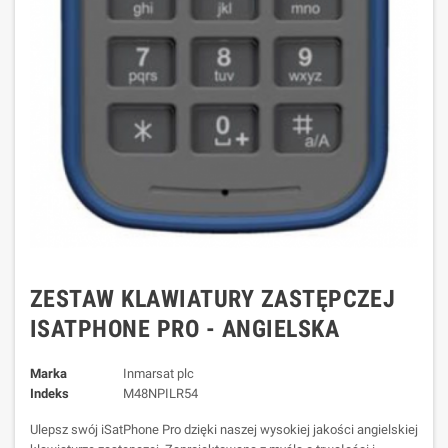
ZESTAW KLAWIATURY ZASTĘPCZEJ
ISATPHONE PRO - ANGIELSKA
Marka
Inmarsat plc
Indeks
M48NPILR54
Ulepsz swój iSatPhone Pro dzięki naszej wysokiej jakości angielskiej