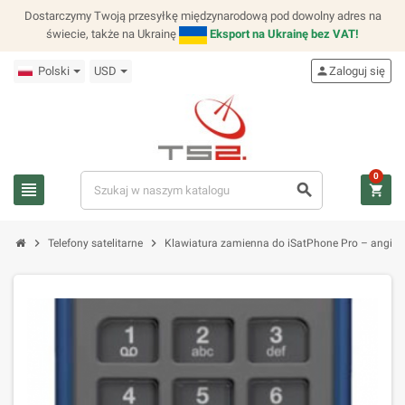
Dostarczymy Twoją przesyłkę międzynarodową pod dowolny adres na
świecie, także na Ukrainę
Eksport na Ukrainę bez VAT!
Polski
USD
person
Zaloguj się
0
view_headline
search
shopping_cart
chevron_right
chevron_right
Telefony satelitarne
Klawiatura zamienna do iSatPhone Pro – angiels