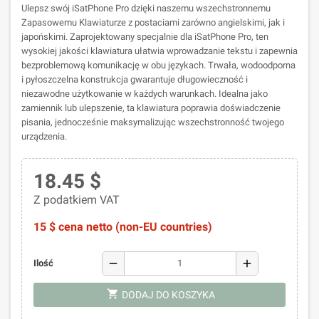
Ulepsz swój iSatPhone Pro dzięki naszemu wszechstronnemu
Zapasowemu Klawiaturze z postaciami zarówno angielskimi, jak i
japońskimi. Zaprojektowany specjalnie dla iSatPhone Pro, ten
wysokiej jakości klawiatura ułatwia wprowadzanie tekstu i zapewnia
bezproblemową komunikację w obu językach. Trwała, wodoodporna
i pyłoszczelna konstrukcja gwarantuje długowieczność i
niezawodne użytkowanie w każdych warunkach. Idealna jako
zamiennik lub ulepszenie, ta klawiatura poprawia doświadczenie
pisania, jednocześnie maksymalizując wszechstronność twojego
urządzenia.
18.45 $
Z podatkiem VAT
15 $ cena netto (non-EU countries)
remove
add
Ilość
shopping_cart
DODAJ DO KOSZYKA