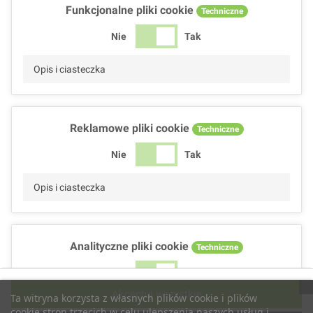
Funkcjonalne pliki cookie
Techniczne
Nie
Tak
Opis i ciasteczka
Reklamowe pliki cookie
Techniczne
Nie
Tak
Opis i ciasteczka
Analityczne pliki cookie
Techniczne
Nie
Tak
Akceptuj wszystkie
Ta witryna korzysta z własnych plików cookie i plików
Opis i ciasteczka
cookie stron trzecich w celu ulepszenia naszych usług i