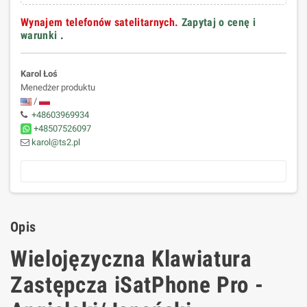
Wynajem telefonów satelitarnych.
Zapytaj o cenę i
warunki
.
Karol Łoś
Menedżer produktu
/
+48603969934
+48507526097
karol@ts2.pl
Opis
Wielojęzyczna Klawiatura
Zastępcza iSatPhone Pro -