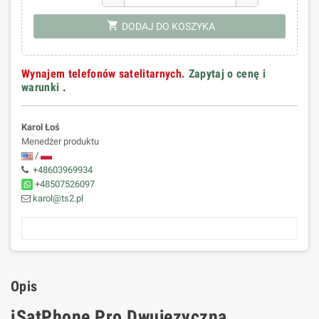
shopping_cart
DODAJ DO KOSZYKA
Wynajem telefonów satelitarnych.
Zapytaj o cenę i
warunki
.
Karol Łoś
Menedżer produktu
/
+48603969934
+48507526097
karol@ts2.pl
Opis
iSatPhone Pro Dwujęzyczna