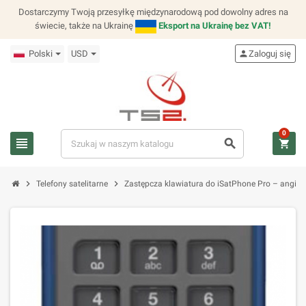
Dostarczymy Twoją przesyłkę międzynarodową pod dowolny adres na
świecie, także na Ukrainę
Eksport na Ukrainę bez VAT!
Polski
USD
person
Zaloguj się
0
view_headline
search
shopping_cart
chevron_right
chevron_right
Telefony satelitarne
Zastępcza klawiatura do iSatPhone Pro – angiel