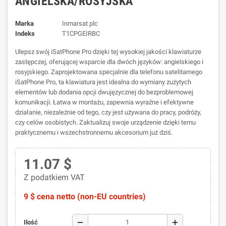
ANGIELSKA/ROSYJSKA
Marka
Inmarsat plc
Indeks
T1CPGEIRBC
Ulepsz swój iSatPhone Pro dzięki tej wysokiej jakości klawiaturze
zastępczej, oferującej wsparcie dla dwóch języków: angielskiego i
rosyjskiego. Zaprojektowana specjalnie dla telefonu satelitarnego
iSatPhone Pro, ta klawiatura jest idealna do wymiany zużytych
elementów lub dodania opcji dwujęzycznej do bezproblemowej
komunikacji. Łatwa w montażu, zapewnia wyraźne i efektywne
działanie, niezależnie od tego, czy jest używana do pracy, podróży,
czy celów osobistych. Zaktualizuj swoje urządzenie dzięki temu
praktycznemu i wszechstronnemu akcesorium już dziś.
11.07 $
Z podatkiem VAT
9 $ cena netto (non-EU countries)
remove
add
Ilość