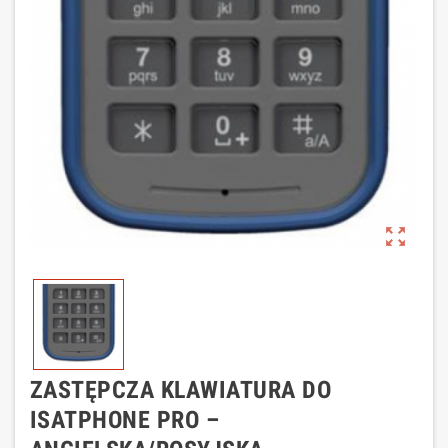
zoom_out_map
ZASTĘPCZA KLAWIATURA DO
ISATPHONE PRO –