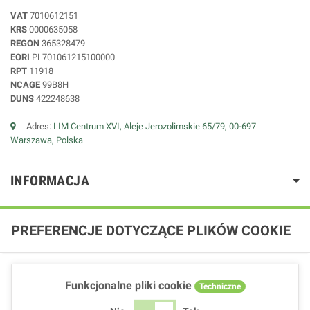
VAT
7010612151
KRS
0000635058
REGON
365328479
EORI
PL701061215100000
RPT
11918
NCAGE
99B8H
DUNS
422248638
Adres:
LIM Centrum XVI, Aleje Jerozolimskie 65/79, 00-697
Warszawa, Polska
INFORMACJA
PREFERENCJE DOTYCZĄCE PLIKÓW COOKIE
Funkcjonalne pliki cookie
Techniczne