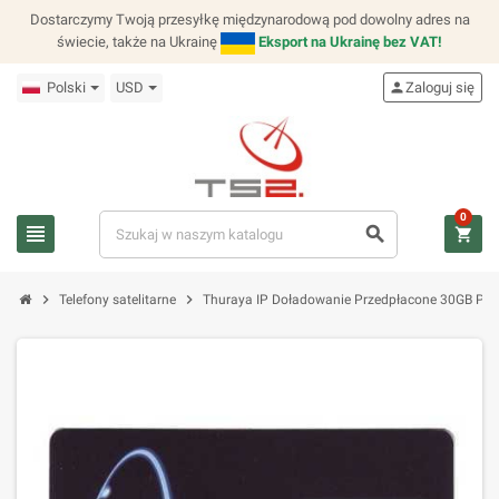
Dostarczymy Twoją przesyłkę międzynarodową pod dowolny adres na
świecie, także na Ukrainę
Eksport na Ukrainę bez VAT!
Polski
USD
person
Zaloguj się
0
view_headline
search
shopping_cart
chevron_right
chevron_right
Telefony satelitarne
Thuraya IP Doładowanie Przedpłacone 30GB PIN