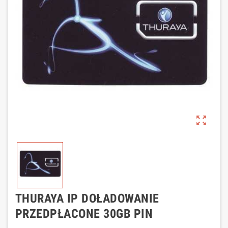
zoom_out_map
THURAYA IP DOŁADOWANIE
PRZEDPŁACONE 30GB PIN