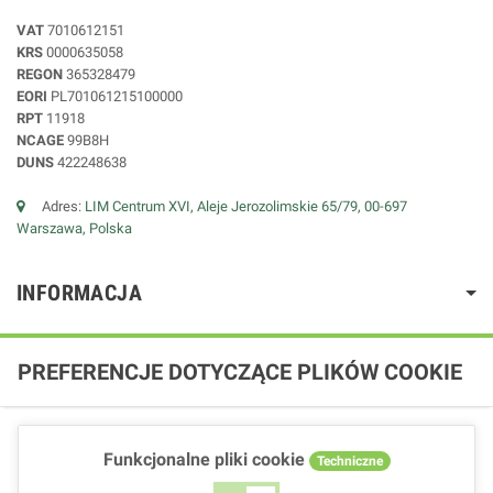
VAT
7010612151
KRS
0000635058
REGON
365328479
EORI
PL701061215100000
RPT
11918
NCAGE
99B8H
DUNS
422248638
Adres:
LIM Centrum XVI, Aleje Jerozolimskie 65/79, 00-697
Warszawa, Polska
INFORMACJA
PREFERENCJE DOTYCZĄCE PLIKÓW COOKIE
Funkcjonalne pliki cookie
Techniczne