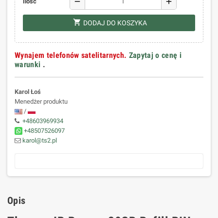
remove
add
Ilość
shopping_cart
DODAJ DO KOSZYKA
Wynajem telefonów satelitarnych.
Zapytaj o cenę i
warunki
.
Karol Łoś
Menedżer produktu
/
+48603969934
+48507526097
karol@ts2.pl
Opis