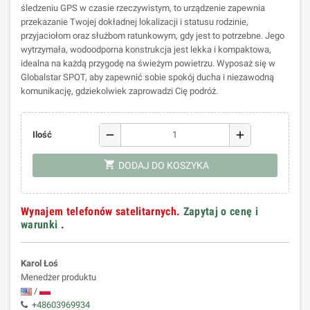
śledzeniu GPS w czasie rzeczywistym, to urządzenie zapewnia
przekazanie Twojej dokładnej lokalizacji i statusu rodzinie,
przyjaciołom oraz służbom ratunkowym, gdy jest to potrzebne. Jego
wytrzymała, wodoodporna konstrukcja jest lekka i kompaktowa,
idealna na każdą przygodę na świeżym powietrzu. Wyposaż się w
Globalstar SPOT, aby zapewnić sobie spokój ducha i niezawodną
komunikację, gdziekolwiek zaprowadzi Cię podróż.
remove
add
Ilość
shopping_cart
DODAJ DO KOSZYKA
Wynajem telefonów satelitarnych.
Zapytaj o cenę i
warunki
.
Karol Łoś
Menedżer produktu
/
+48603969934