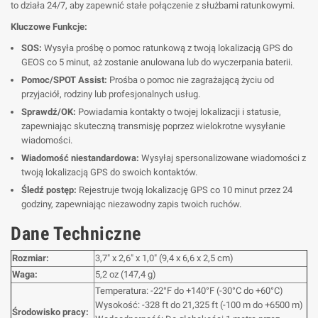
to działa 24/7, aby zapewnić stałe połączenie z służbami ratunkowymi.
Kluczowe Funkcje:
SOS:
Wysyła prośbę o pomoc ratunkową z twoją lokalizacją GPS do
GEOS co 5 minut, aż zostanie anulowana lub do wyczerpania baterii.
Pomoc/SPOT Assist:
Prośba o pomoc nie zagrażającą życiu od
przyjaciół, rodziny lub profesjonalnych usług.
Sprawdź/OK:
Powiadamia kontakty o twojej lokalizacji i statusie,
zapewniając skuteczną transmisję poprzez wielokrotne wysyłanie
wiadomości.
Wiadomość niestandardowa:
Wysyłaj spersonalizowane wiadomości z
twoją lokalizacją GPS do swoich kontaktów.
Śledź postęp:
Rejestruje twoją lokalizację GPS co 10 minut przez 24
godziny, zapewniając niezawodny zapis twoich ruchów.
Dane Techniczne
Rozmiar:
3,7" x 2,6" x 1,0" (9,4 x 6,6 x 2,5 cm)
Waga:
5,2 oz (147,4 g)
Temperatura: -22°F do +140°F (-30°C do +60°C)
Wysokość: -328 ft do 21,325 ft (-100 m do +6500 m)
Środowisko pracy: