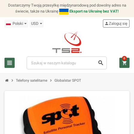
Dostarczymy Twoją przesyłkę międzynarodową pod dowolny adres na
świecie, także na Ukrainę
Eksport na Ukrainę bez VAT!
Polski
USD
person
Zaloguj się
0
view_headline
search
shopping_cart
chevron_right
chevron_right
Telefony satelitarne
Globalstar SPOT