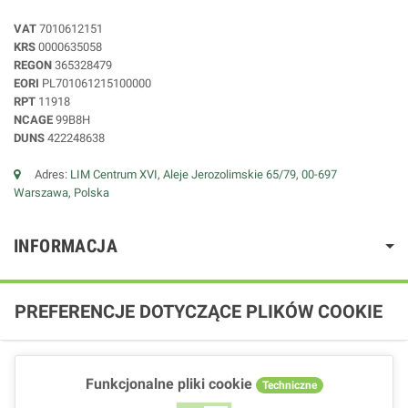
VAT
7010612151
KRS
0000635058
REGON
365328479
EORI
PL701061215100000
RPT
11918
NCAGE
99B8H
DUNS
422248638
Adres:
LIM Centrum XVI, Aleje Jerozolimskie 65/79, 00-697
Warszawa, Polska
INFORMACJA
PREFERENCJE DOTYCZĄCE PLIKÓW COOKIE
Funkcjonalne pliki cookie
Techniczne