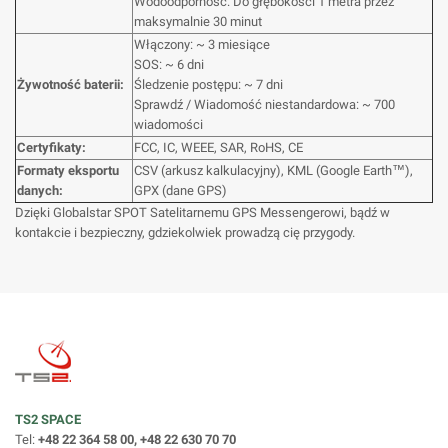
Wodoodporność: Do głębokości 1 metra przez
maksymalnie 30 minut
Włączony: ~ 3 miesiące
SOS: ~ 6 dni
Żywotność baterii:
Śledzenie postępu: ~ 7 dni
Sprawdź / Wiadomość niestandardowa: ~ 700
wiadomości
Certyfikaty:
FCC, IC, WEEE, SAR, RoHS, CE
Formaty eksportu
CSV (arkusz kalkulacyjny), KML (Google Earth™),
danych:
GPX (dane GPS)
Dzięki Globalstar SPOT Satelitarnemu GPS Messengerowi, bądź w
kontakcie i bezpieczny, gdziekolwiek prowadzą cię przygody.
TS2 SPACE
Tel:
+48 22 364 58 00, +48 22 630 70 70