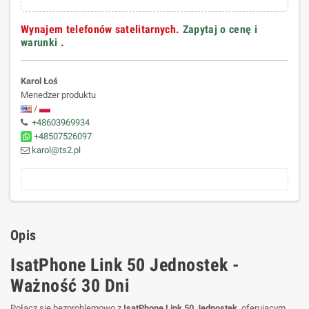
Wynajem telefonów satelitarnych.
Zapytaj o cenę i
warunki
.
Karol Łoś
Menedżer produktu
/
+48603969934
+48507526097
karol@ts2.pl
Opis
IsatPhone Link 50 Jednostek -
Ważność 30 Dni
Połącz się bezproblemowo z
IsatPhone Link 50 Jednostek
, oferującym