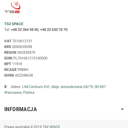
TS2 SPACE
Tel:
+48 22 364 58 00, +48 22 630 70 70
VAT
7010612151
KRS
0000635058
REGON
365328479
EORI
PL701061215100000
RPT
11918
NCAGE
99B8H
DUNS
422248638
Adres:
LIM Centrum XVI, Aleje Jerozolimskie 65/79, 00-697
Warszawa, Polska
INFORMACJA
Prawa autorskie © 2019
TS2 SPACE