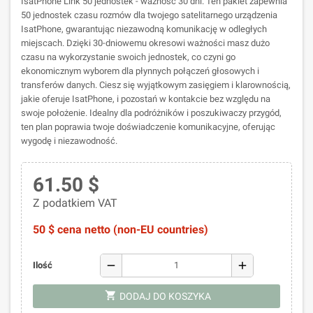
IsatPhone Link 50 jednostek - ważność 30 dni. Ten pakiet zapewnia
50 jednostek czasu rozmów dla twojego satelitarnego urządzenia
IsatPhone, gwarantując niezawodną komunikację w odległych
miejscach. Dzięki 30-dniowemu okresowi ważności masz dużo
czasu na wykorzystanie swoich jednostek, co czyni go
ekonomicznym wyborem dla płynnych połączeń głosowych i
transferów danych. Ciesz się wyjątkowym zasięgiem i klarownością,
jakie oferuje IsatPhone, i pozostań w kontakcie bez względu na
swoje położenie. Idealny dla podróżników i poszukiwaczy przygód,
ten plan poprawia twoje doświadczenie komunikacyjne, oferując
wygodę i niezawodność.
61.50 $
Z podatkiem VAT
50 $ cena netto (non-EU countries)
remove
add
Ilość
shopping_cart
DODAJ DO KOSZYKA