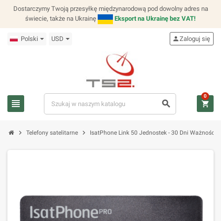
Dostarczymy Twoją przesyłkę międzynarodową pod dowolny adres na
świecie, także na Ukrainę
Eksport na Ukrainę bez VAT!
Polski
USD
person
Zaloguj się
0
view_headline
search
shopping_cart
chevron_right
chevron_right
Telefony satelitarne
IsatPhone Link 50 Jednostek - 30 Dni Ważności