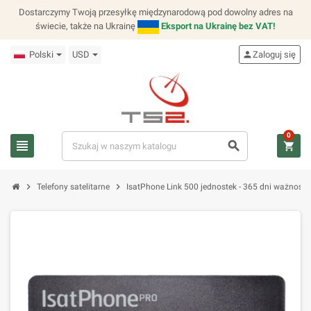
Dostarczymy Twoją przesyłkę międzynarodową pod dowolny adres na
świecie, także na Ukrainę
Eksport na Ukrainę bez VAT!
Polski
USD
person
Zaloguj się
0
view_headline
search
shopping_cart
chevron_right
chevron_right
Telefony satelitarne
IsatPhone Link 500 jednostek - 365 dni ważności