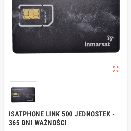
zoom_out_map
ISATPHONE LINK 500 JEDNOSTEK -
365 DNI WAŻNOŚCI