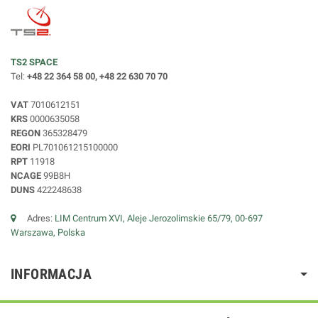
TS2 SPACE
Tel:
+48 22 364 58 00, +48 22 630 70 70
VAT
7010612151
KRS
0000635058
REGON
365328479
EORI
PL701061215100000
RPT
11918
NCAGE
99B8H
DUNS
422248638
Adres:
LIM Centrum XVI, Aleje Jerozolimskie 65/79, 00-697
Warszawa, Polska
INFORMACJA