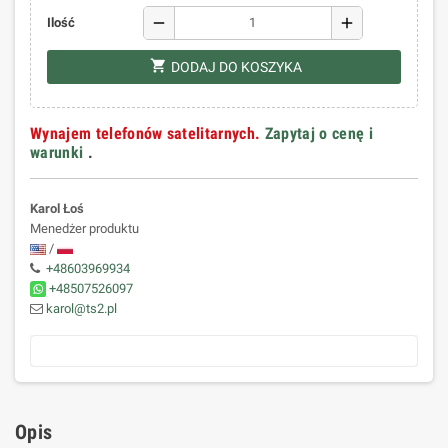
remove
add
Ilość
shopping_cart
DODAJ DO KOSZYKA
Wynajem telefonów satelitarnych.
Zapytaj o cenę i
warunki
.
Karol Łoś
Menedżer produktu
/
+48603969934
+48507526097
karol@ts2.pl
Opis