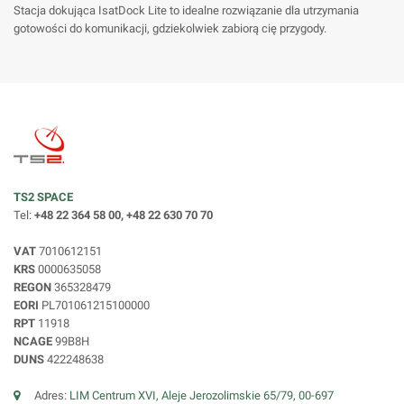
Stacja dokująca IsatDock Lite to idealne rozwiązanie dla utrzymania
gotowości do komunikacji, gdziekolwiek zabiorą cię przygody.
TS2 SPACE
Tel:
+48 22 364 58 00, +48 22 630 70 70
VAT
7010612151
KRS
0000635058
REGON
365328479
EORI
PL701061215100000
RPT
11918
NCAGE
99B8H
DUNS
422248638
Adres:
LIM Centrum XVI, Aleje Jerozolimskie 65/79, 00-697