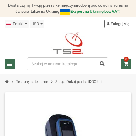
Dostarczymy Twoją przesyłkę międzynarodową pod dowolny adres na
świecie, także na Ukrainę
Eksport na Ukrainę bez VAT!
Polski
USD
person
Zaloguj się
0
view_headline
search
shopping_cart
chevron_right
chevron_right
Telefony satelitarne
Stacja Dokująca IsatDOCK Lite