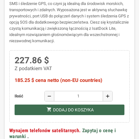
SMS i śledzenie GPS, co czyni ją idealną dla środowisk morskich,
transportowych i zdalnych. Wyposażona jest w aktywną słuchawkę
prywatności, port USB do połączeń danych i system śledzenia GPS z
opcją SOS dla dodatkowego bezpieczeństwa. Ciesz się krystalicznie
czystą komunikacją i zwiększoną łącznością z IsatDock Lite,
idealnym rozwiązaniem głośnomówiącym dla wszechstronnej i
niezawodnej komunikacji.
227.86 $
Z podatkiem VAT
185.25 $ cena netto (non-EU countries)
remove
add
Ilość
shopping_cart
DODAJ DO KOSZYKA
Wynajem telefonów satelitarnych.
Zapytaj o cenę i
warunki
.