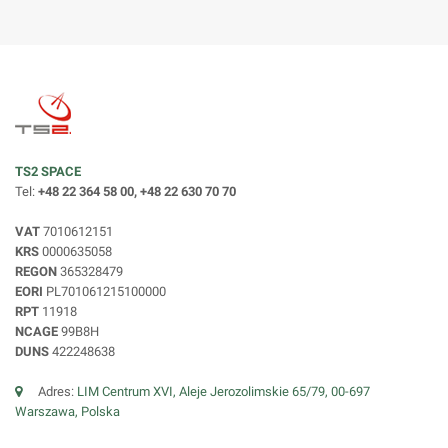
TS2 SPACE
Tel:
+48 22 364 58 00, +48 22 630 70 70
VAT
7010612151
KRS
0000635058
REGON
365328479
EORI
PL701061215100000
RPT
11918
NCAGE
99B8H
DUNS
422248638
Adres:
LIM Centrum XVI, Aleje Jerozolimskie 65/79, 00-697
Warszawa, Polska