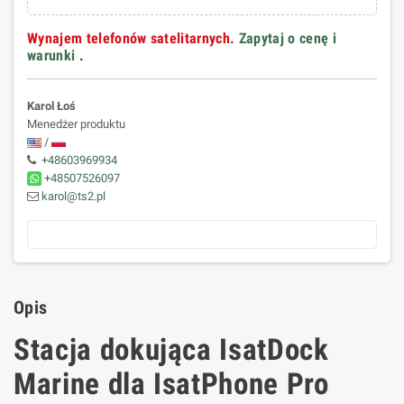
Wynajem telefonów satelitarnych.
Zapytaj o cenę i
warunki
.
Karol Łoś
Menedżer produktu
/
+48603969934
+48507526097
karol@ts2.pl
Opis
Stacja dokująca IsatDock
Marine dla IsatPhone Pro