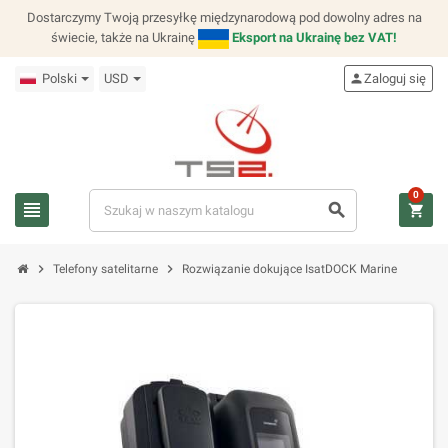
Dostarczymy Twoją przesyłkę międzynarodową pod dowolny adres na
świecie, także na Ukrainę
Eksport na Ukrainę bez VAT!
Polski
USD
person
Zaloguj się
0
view_headline
search
shopping_cart
chevron_right
chevron_right
Telefony satelitarne
Rozwiązanie dokujące IsatDOCK Marine