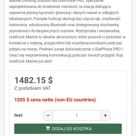
Marine Docking Solution dla iSatPhone PRO. Specjalnie
zaprojektowana do środowisk morskich, ta stacja dokująca
zapewnia płynną łączność głosową i danych nawet w odległych
lokalizacjach. Posiada funkcję obsługi bez użycia rąk, możliwość
ładowania, wbudowany Bluetooth oraz zintegrowaną słuchawkę
prywatności do bezpiecznych rozmów. Wytrzymała i niezawodna,
IsatDock Marine to idealne akcesorium, które pozwoli ci pozostać w
kontakcie z rodziną, przyjaciółmi lub współpracownikami podczas
pobytu na morzu. Podnieś swoje doświadczenie z iSatPhone PRO i
ciesz się nieprzerwaną komunikacją podczas swoich przygód. Kup
IsatDock Marine już dziś!
1482.15 $
Z podatkiem VAT
1205 $ cena netto (non-EU countries)
remove
add
Ilość
shopping_cart
DODAJ DO KOSZYKA