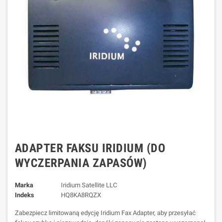
ADAPTER FAKSU IRIDIUM (DO
WYCZERPANIA ZAPASÓW)
Marka
Iridium Satellite LLC
Indeks
HQ8KA8RQZX
Zabezpiecz limitowaną edycję Iridium Fax Adapter, aby przesyłać