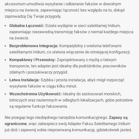
akcesorium umożliwia wysyłanie i odbieranie faksów w dowolnym
miejscu na świecie, zapewniając łączność bez względu na to, dokąd
zaprowadzą Cię Twoje przygody.
Globalna Łączność:
Działa wydajnie w sieci satelitarnej Iridium,
zapewniając niezawodną transmisję faksów z niemal każdego miejsca
na świecie.
Bezproblemowa Integracja:
Kompatybilny z wieloma telefonami
satelitarnymi Iridium, co ułatwia włączenie do istniejącej konfiguracji.
Kompaktowy i Przenośny:
Zaprojektowany z myślą o łatwym
transporcie, ten adapter jest idealny dla podróżników, pracowników
zdalnych i poszukiwaczy przygód.
Łatwa Instalacja:
Szybka i prosta instalacja, abyś mógł rozpocząć
wysyłanie faksów w ciągu kilku minut.
Wszechstronna Użytkowość:
Idealny do zastosowań morskich,
lotniczych oraz naziemnych w odległych lokalizacjach, gdzie potrzebne
są regularne funkcje faksowania.
Nie przegap tego niezbędnego narzędzia komunikacyjnego.
Zapasy są
ograniczone
, więc zabezpiecz swój Adapter Faksu Satelitarnego Iridium
już dziś i zapewnij sobie nieprzerwaną komunikację, gdziekolwiek jesteś.