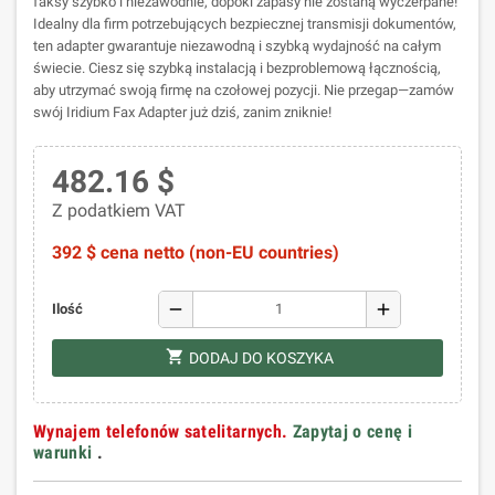
faksy szybko i niezawodnie, dopóki zapasy nie zostaną wyczerpane!
Idealny dla firm potrzebujących bezpiecznej transmisji dokumentów,
ten adapter gwarantuje niezawodną i szybką wydajność na całym
świecie. Ciesz się szybką instalacją i bezproblemową łącznością,
aby utrzymać swoją firmę na czołowej pozycji. Nie przegap—zamów
swój Iridium Fax Adapter już dziś, zanim zniknie!
482.16 $
Z podatkiem VAT
392 $ cena netto (non-EU countries)
remove
add
Ilość
shopping_cart
DODAJ DO KOSZYKA
Wynajem telefonów satelitarnych.
Zapytaj o cenę i
warunki
.