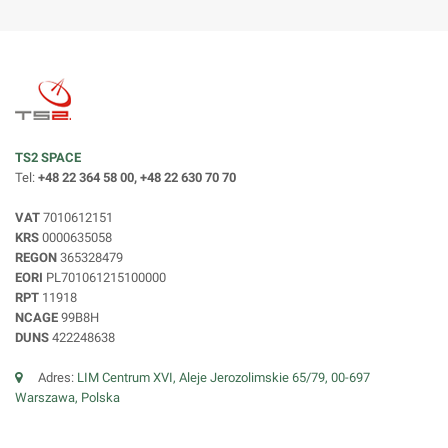
TS2 SPACE
Tel:
+48 22 364 58 00, +48 22 630 70 70
VAT
7010612151
KRS
0000635058
REGON
365328479
EORI
PL701061215100000
RPT
11918
NCAGE
99B8H
DUNS
422248638
Adres:
LIM Centrum XVI, Aleje Jerozolimskie 65/79, 00-697
Warszawa, Polska