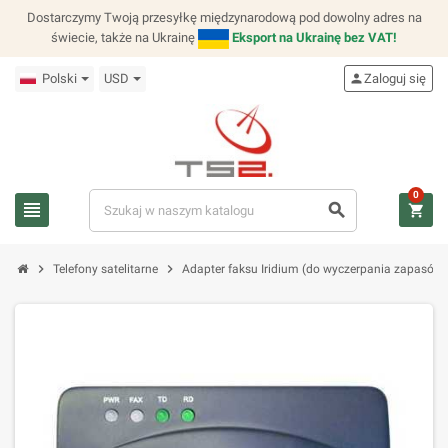
Dostarczymy Twoją przesyłkę międzynarodową pod dowolny adres na
świecie, także na Ukrainę
Eksport na Ukrainę bez VAT!
Polski
USD
person
Zaloguj się
0
view_headline
search
shopping_cart
chevron_right
chevron_right
Telefony satelitarne
Adapter faksu Iridium (do wyczerpania zapasów)