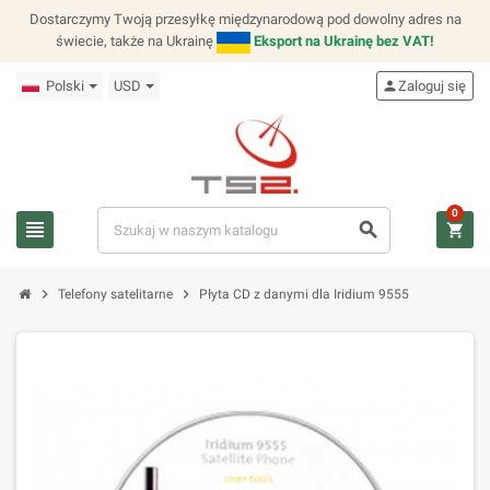
Dostarczymy Twoją przesyłkę międzynarodową pod dowolny adres na
świecie, także na Ukrainę
Eksport na Ukrainę bez VAT!
Polski
USD
person
Zaloguj się
0
view_headline
search
shopping_cart
chevron_right
chevron_right
Telefony satelitarne
Płyta CD z danymi dla Iridium 9555