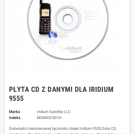
PŁYTA CD Z DANYMI DLA IRIDIUM
9555
Marka
Iridium Satellite LLC
Indeks
MCM45C501H
Doświadcz niezrównanej łączności dzięki Iridium 9555 Data CD,