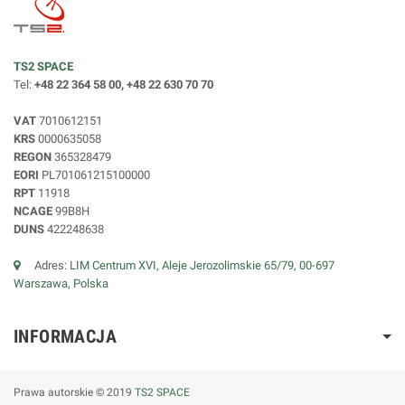
TS2 SPACE
Tel:
+48 22 364 58 00, +48 22 630 70 70
VAT
7010612151
KRS
0000635058
REGON
365328479
EORI
PL701061215100000
RPT
11918
NCAGE
99B8H
DUNS
422248638
Adres:
LIM Centrum XVI, Aleje Jerozolimskie 65/79, 00-697
Warszawa, Polska
INFORMACJA
Prawa autorskie © 2019
TS2 SPACE