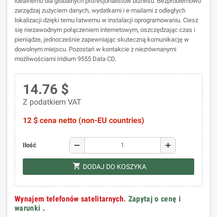
idealnemu dla globalnych profesjonalistów biznesu. Bezproblemowo
zarządzaj zużyciem danych, wydatkami i e-mailami z odległych
lokalizacji dzięki temu łatwemu w instalacji oprogramowaniu. Ciesz
się niezawodnym połączeniem internetowym, oszczędzając czas i
pieniądze, jednocześnie zapewniając skuteczną komunikację w
dowolnym miejscu. Pozostań w kontakcie z niezrównanymi
możliwościami Iridium 9555 Data CD.
14.76 $
Z podatkiem VAT
12 $ cena netto (non-EU countries)
remove
add
Ilość
shopping_cart
DODAJ DO KOSZYKA
Wynajem telefonów satelitarnych.
Zapytaj o cenę i
warunki
.