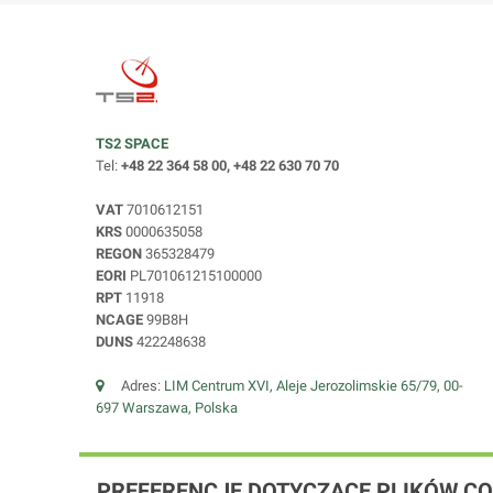
TS2 SPACE
Tel:
+48 22 364 58 00, +48 22 630 70 70
VAT
7010612151
KRS
0000635058
REGON
365328479
EORI
PL701061215100000
RPT
11918
NCAGE
99B8H
DUNS
422248638
Adres:
LIM Centrum XVI, Aleje Jerozolimskie 65/79, 00-
697 Warszawa, Polska
PREFERENCJE DOTYCZĄCE PLIKÓW CO