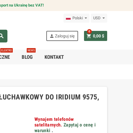
sport na Ukrainę bez VAT!
Polski
USD
0
arch
person
shopping_cart
Zaloguj się
0,00 $
ELEKTRO
NEWS
CZNE
BLOG
KONTAKT
UCHAWKOWY DO IRIDIUM 9575,
Wynajem telefonów
satelitarnych.
Zapytaj o cenę i
warunki
.