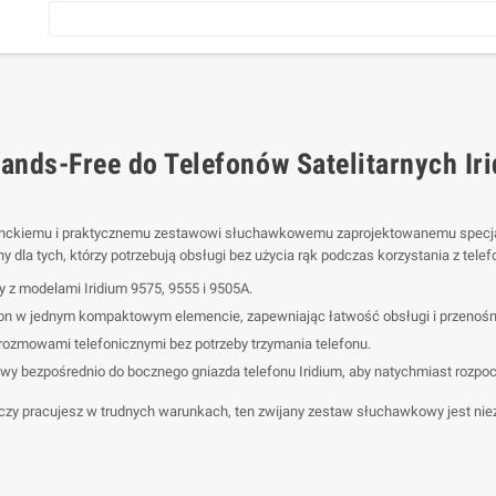
ands-Free do Telefonów Satelitarnych Ir
nckiemu i praktycznemu zestawowi słuchawkowemu zaprojektowanemu specjalni
dla tych, którzy potrzebują obsługi bez użycia rąk podczas korzystania z telefo
z modelami Iridium 9575, 9555 i 9505A.
fon w jednym kompaktowym elemencie, zapewniając łatwość obsługi i przenoś
rozmowami telefonicznymi bez potrzeby trzymania telefonu.
 bezpośrednio do bocznego gniazda telefonu Iridium, aby natychmiast rozpoc
, czy pracujesz w trudnych warunkach, ten zwijany zestaw słuchawkowy jest ni