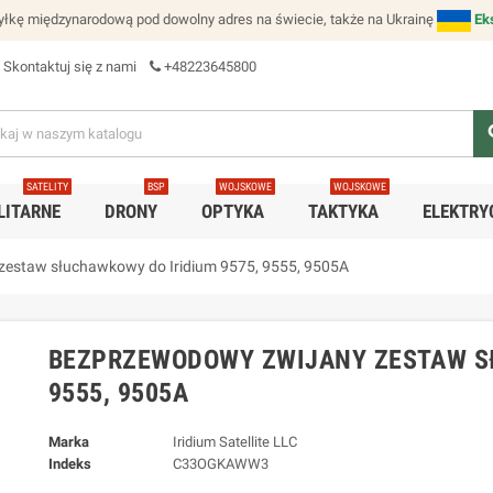
łkę międzynarodową pod dowolny adres na świecie, także na Ukrainę
Ek
Skontaktuj się z nami
+48223645800
se
SATELITY
BSP
WOJSKOWE
WOJSKOWE
LITARNE
DRONY
OPTYKA
TAKTYKA
ELEKTRY
zestaw słuchawkowy do Iridium 9575, 9555, 9505A
BEZPRZEWODOWY ZWIJANY ZESTAW SŁ
9555, 9505A
Marka
Iridium Satellite LLC
Indeks
C33OGKAWW3