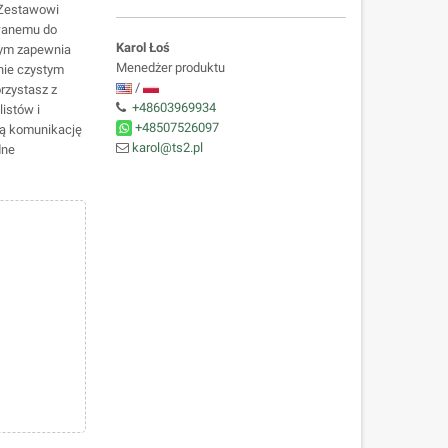
 Zestawowi
wanemu do
Karol Łoś
nym zapewnia
Menedżer produktu
nie czystym
/
rzystasz z
+48603969934
istów i
+48507526097
ną komunikację
karol@ts2.pl
dne