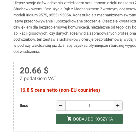
Ulepsz swoje doświadczenia z telefonem satelitarnym dzięki naszemu
Słuchawkowemu Bez użycia Rąk z Mechanizmem Zwrotnym, dostoso
modeli Iridium 9575, 9555 i 9505A. Konstrukcja z mechanizmem zwrot
łatwe przechowywanie i uporządkowane otoczenie. Ciesz się krystalicz
dźwiękiem dla bezproblemowej komunikacji, niezależnie od tego, czy ko
aplikacji głosowych, czy danych. Idealny dla zapracowanych profesjonal
podróżników, ten zestaw słuchawkowy oferuje bezproblemową, wydaj
w podróży. Zaktualizuj już dziś, aby uzyskać płynniejsze i bardziej wygo
doświadczenia.
ap
20.66 $
Z podatkiem VAT
16.8 $ cena netto (non-EU countries)
remove
add
Ilość
shopping_cart
DODAJ DO KOSZYKA