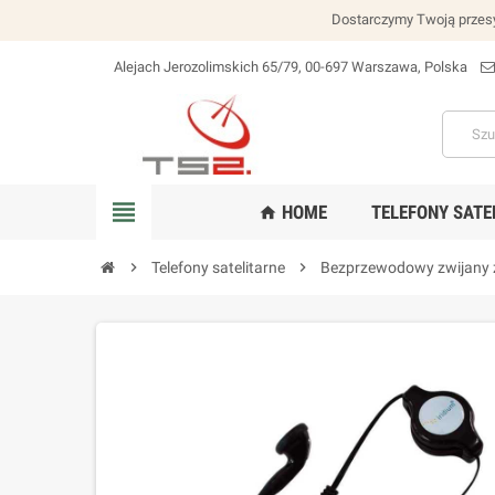
Dostarczymy Twoją przesy
Alejach Jerozolimskich 65/79, 00-697 Warszawa, Polska
lokalizacja_na
view_headline
HOME
TELEFONY SATE
home
chevron_right
Telefony satelitarne
chevron_right
Bezprzewodowy zwijany 