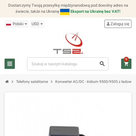
Dostarczymy Twoją przesyłkę międzynarodową pod dowolny adres na
świecie, także na Ukrainę
Eksport na Ukrainę bez VAT!
Polski
USD
person
Zaloguj się
0
view_headline
search
shopping_cart
chevron_right
chevron_right
Telefony satelitarne
Konwerter AC/DC - Iridium 9500/9505 z ładowar