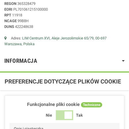
REGON
365328479
EORI
PL701061215100000
RPT
11918
NCAGE
99B8H
DUNS
422248638
Adres:
LIM Centrum XVI, Aleje Jerozolimskie 65/79, 00-697
Warszawa, Polska
INFORMACJA
PREFERENCJE DOTYCZĄCE PLIKÓW COOKIE
Funkcjonalne pliki cookie
Techniczne
Nie
Tak
Opis i ciasteczka