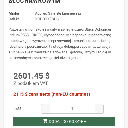
SŁUCHAWKOWYM
Marka
Applied Satellite Engineering
Indeks
XDDDXX7SH6
Pozostań w kontakcie na całym świecie dzięki Stacji Dokującej
Iridium 9555 - DK050, wyposażonej w elegancką, ergonomiczną
słuchawkę do wyraźnej, nieprzerwanej komunikacji satelitarnej.
Idealna dla podróżników, ta stacja dokująca zapewnia, że twoja
słuchawka jest zawsze naładowana i gotowa, utrzymując cię w
niezawodnym kontakcie, gdziekolwiek jesteś.
2601.45 $
Z podatkiem VAT
2115 $ cena netto (non-EU countries)
remove
add
Ilość
shopping_cart
DODAJ DO KOSZYKA