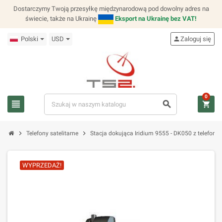
Dostarczymy Twoją przesyłkę międzynarodową pod dowolny adres na
świecie, także na Ukrainę
Eksport na Ukrainę bez VAT!
Polski
USD
person
Zaloguj się
0
view_headline
search
shopping_cart
chevron_right
chevron_right
Telefony satelitarne
Stacja dokująca Iridium 9555 - DK050 z telefo
WYPRZEDAŻ!