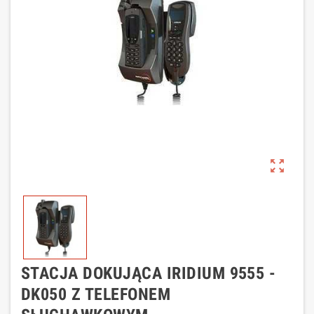
zoom_out_map
STACJA DOKUJĄCA IRIDIUM 9555 -
DK050 Z TELEFONEM