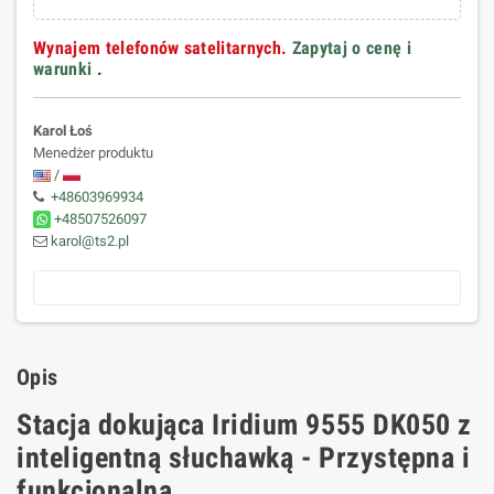
Wynajem telefonów satelitarnych.
Zapytaj o cenę i
warunki
.
Karol Łoś
Menedżer produktu
/
+48603969934
+48507526097
karol@ts2.pl
Opis
Stacja dokująca Iridium 9555 DK050 z
inteligentną słuchawką - Przystępna i
funkcjonalna