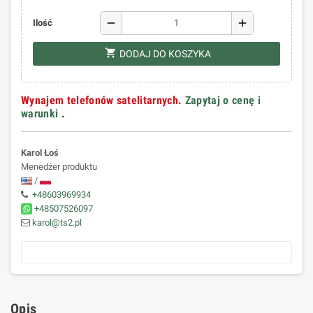
remove
add
Ilość
shopping_cart
DODAJ DO KOSZYKA
Wynajem telefonów satelitarnych.
Zapytaj o cenę i
warunki
.
Karol Łoś
Menedżer produktu
/
+48603969934
+48507526097
karol@ts2.pl
Opis