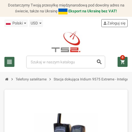
Dostarczymy Twoją przesyłkę międzynarodową pod dowolny adres na
świecie, także na Ukrainę
Eksport na Ukrainę bez VAT!
Polski
USD
person
Zaloguj się
0
view_headline
search
shopping_cart
chevron_right
chevron_right
Telefony satelitarne
Stacja dokująca Iridium 9575 Extreme - Intelige