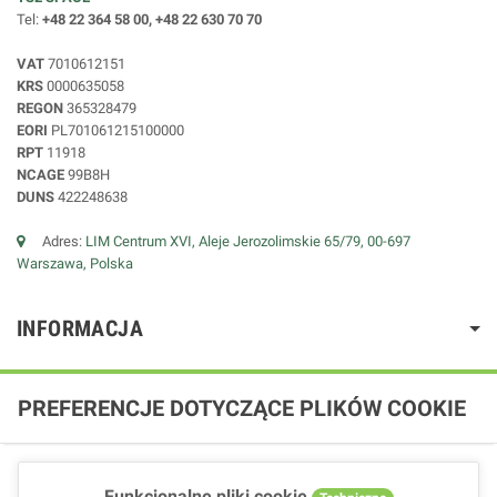
Tel:
+48 22 364 58 00, +48 22 630 70 70
VAT
7010612151
KRS
0000635058
REGON
365328479
EORI
PL701061215100000
RPT
11918
NCAGE
99B8H
DUNS
422248638
Adres:
LIM Centrum XVI, Aleje Jerozolimskie 65/79, 00-697
Warszawa, Polska
INFORMACJA
PREFERENCJE DOTYCZĄCE PLIKÓW COOKIE
Funkcjonalne pliki cookie