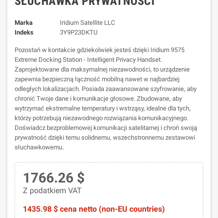
SŁUCHAWKA PRYWATNOŚCI
Marka
Iridium Satellite LLC
Indeks
3Y9P23DKTU
Pozostań w kontakcie gdziekolwiek jesteś dzięki Iridium 9575
Extreme Docking Station - Intelligent Privacy Handset.
Zaprojektowane dla maksymalnej niezawodności, to urządzenie
zapewnia bezpieczną łączność mobilną nawet w najbardziej
odległych lokalizacjach. Posiada zaawansowane szyfrowanie, aby
chronić Twoje dane i komunikacje głosowe. Zbudowane, aby
wytrzymać ekstremalne temperatury i wstrząsy, idealne dla tych,
którzy potrzebują niezawodnego rozwiązania komunikacyjnego.
Doświadcz bezproblemowej komunikacji satelitarnej i chroń swoją
prywatność dzięki temu solidnemu, wszechstronnemu zestawowi
słuchawkowemu.
1766.26 $
Z podatkiem VAT
1435.98 $ cena netto (non-EU countries)