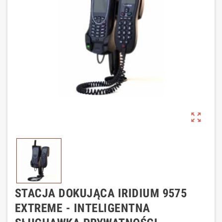
zoom_out_map
STACJA DOKUJĄCA IRIDIUM 9575
EXTREME - INTELIGENTNA