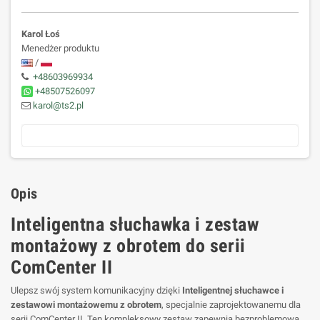
Karol Łoś
Menedżer produktu
/
+48603969934
+48507526097
karol@ts2.pl
Opis
Inteligentna słuchawka i zestaw
montażowy z obrotem do serii
ComCenter II
Ulepsz swój system komunikacyjny dzięki
Inteligentnej słuchawce i
zestawowi montażowemu z obrotem
, specjalnie zaprojektowanemu dla
serii ComCenter II. Ten kompleksowy zestaw zapewnia bezproblemową