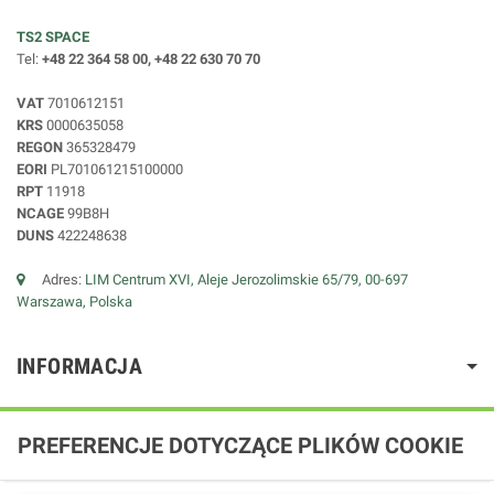
TS2 SPACE
Tel:
+48 22 364 58 00, +48 22 630 70 70
VAT
7010612151
KRS
0000635058
REGON
365328479
EORI
PL701061215100000
RPT
11918
NCAGE
99B8H
DUNS
422248638
Adres:
LIM Centrum XVI, Aleje Jerozolimskie 65/79, 00-697
Warszawa, Polska
INFORMACJA
PREFERENCJE DOTYCZĄCE PLIKÓW COOKIE