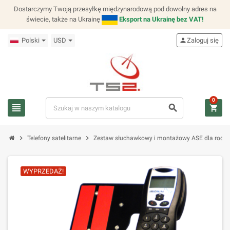
Dostarczymy Twoją przesyłkę międzynarodową pod dowolny adres na
świecie, także na Ukrainę
Eksport na Ukrainę bez VAT!
Polski
USD
person
Zaloguj się
0
view_headline
search
shopping_cart
chevron_right
chevron_right
Telefony satelitarne
Zestaw słuchawkowy i montażowy ASE dla rodzi
WYPRZEDAŻ!