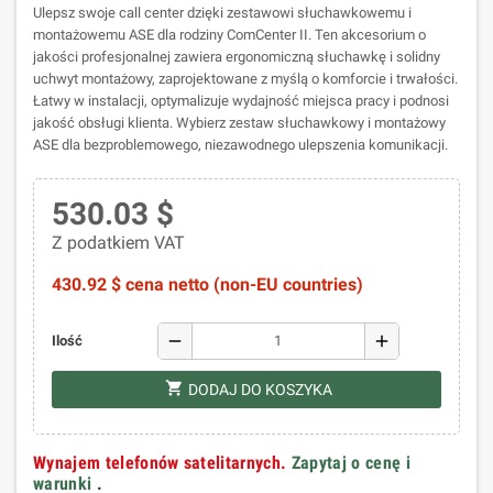
Ulepsz swoje call center dzięki zestawowi słuchawkowemu i
montażowemu ASE dla rodziny ComCenter II. Ten akcesorium o
jakości profesjonalnej zawiera ergonomiczną słuchawkę i solidny
uchwyt montażowy, zaprojektowane z myślą o komforcie i trwałości.
Łatwy w instalacji, optymalizuje wydajność miejsca pracy i podnosi
jakość obsługi klienta. Wybierz zestaw słuchawkowy i montażowy
ASE dla bezproblemowego, niezawodnego ulepszenia komunikacji.
530.03 $
Z podatkiem VAT
430.92 $ cena netto (non-EU countries)
remove
add
Ilość
shopping_cart
DODAJ DO KOSZYKA
Wynajem telefonów satelitarnych.
Zapytaj o cenę i
warunki
.