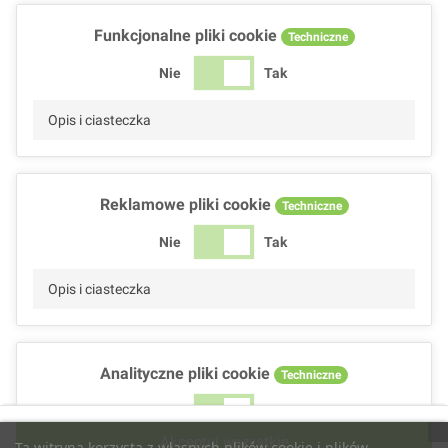
Funkcjonalne pliki cookie
Techniczne
Nie
Tak
Opis i ciasteczka
Reklamowe pliki cookie
Techniczne
Nie
Tak
Opis i ciasteczka
Analityczne pliki cookie
Techniczne
Nie
Tak
Akceptuj wszystkie
Ta witryna korzysta z własnych plików cookie i plików