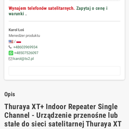
Wynajem telefonów satelitarnych.
Zapytaj o cenę i
warunki
.
Karol Łoś
Menedżer produktu
/
+48603969934
+48507526097
karol@ts2.pl
Opis
Thuraya XT+ Indoor Repeater Single
Channel - Urządzenie przenośne lub
stałe do sieci satelitarnej Thuraya XT