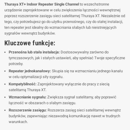
Thuraya XT+ Indoor Repeater Single Channel
to wszechstronne
urządzenie zaprojektowane w celu zwiększenia łączności wewnętrznej
poprzez rozszerzenie zasięgu sieci satelitarnej Thuraya XT. Niezależnie od
tego, czy potrzebujesz go do użytku przenośnego, czy do stałej instalacji,
ten repeater jest idealny do wzmacniania słabych lub nieistniejących
sygnałów wewnątrz budynków.
Kluczowe funkcje:
Przenośna lub stała instalacja:
Dostosowywalny zarówno do
tymczasowych, jak i stałych ustawień, aby spełniać Twoje specyficzne
potrzeby.
Repeater jednokanałowy:
Skupia się na wzmacnianiu jednego kanału
w celu optymalizacji siły sygnału.
Kompatybilność:
Zaprojektowany wyłącznie do pracy z siecią
satelitarną Thuraya XT.
Wzmacnianie sygnału:
Zwiększa sygnał satelitarny, aby poprawić
łączność w obszarach o słabym zasięgu.
Rozszerzenie zasięgu:
Rozszerza zasięg sieci satelitarnej wewnątrz
budynków, zapewniając niezawodną komunikację nawet w trudnych
warunkach.