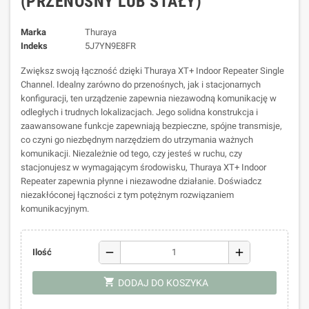
(PRZENOŚNY LUB STAŁY)
Marka
Thuraya
Indeks
5J7YN9E8FR
Zwiększ swoją łączność dzięki Thuraya XT+ Indoor Repeater Single
Channel. Idealny zarówno do przenośnych, jak i stacjonarnych
konfiguracji, ten urządzenie zapewnia niezawodną komunikację w
odległych i trudnych lokalizacjach. Jego solidna konstrukcja i
zaawansowane funkcje zapewniają bezpieczne, spójne transmisje,
co czyni go niezbędnym narzędziem do utrzymania ważnych
komunikacji. Niezależnie od tego, czy jesteś w ruchu, czy
stacjonujesz w wymagającym środowisku, Thuraya XT+ Indoor
Repeater zapewnia płynne i niezawodne działanie. Doświadcz
niezakłóconej łączności z tym potężnym rozwiązaniem
komunikacyjnym.
remove
add
Ilość
shopping_cart
DODAJ DO KOSZYKA