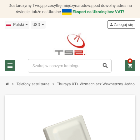
Dostarczymy Twoją przesyłkę międzynarodową pod dowolny adres na
świecie, także na Ukrainę
Eksport na Ukrainę bez VAT!
Polski
USD
person
Zaloguj się
0
view_headline
search
shopping_cart
chevron_right
chevron_right
Telefony satelitarne
Thuraya XT+ Wzmacniacz Wewnętrzny Jednokana