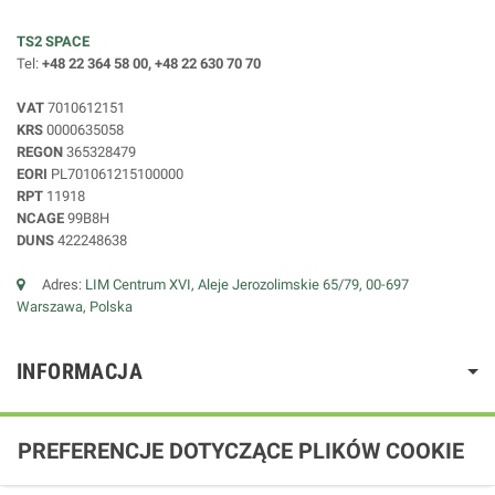
TS2 SPACE
Tel:
+48 22 364 58 00, +48 22 630 70 70
VAT
7010612151
KRS
0000635058
REGON
365328479
EORI
PL701061215100000
RPT
11918
NCAGE
99B8H
DUNS
422248638
Adres:
LIM Centrum XVI, Aleje Jerozolimskie 65/79, 00-697
Warszawa, Polska
INFORMACJA
PREFERENCJE DOTYCZĄCE PLIKÓW COOKIE