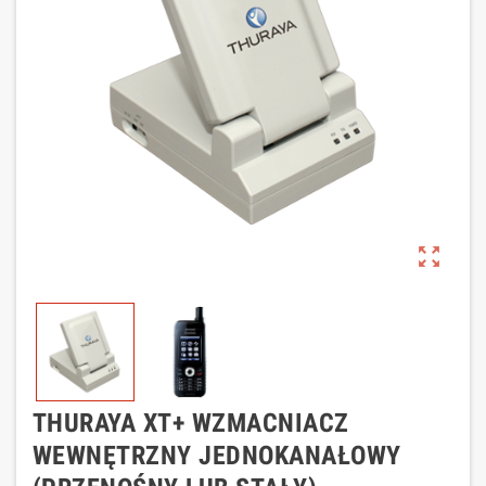
zoom_out_map
THURAYA XT+ WZMACNIACZ
WEWNĘTRZNY JEDNOKANAŁOWY