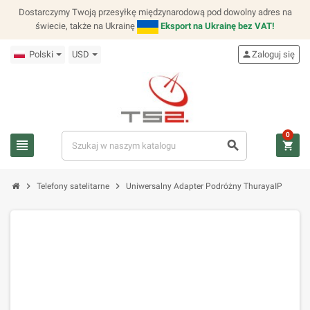
Dostarczymy Twoją przesyłkę międzynarodową pod dowolny adres na
świecie, także na Ukrainę
Eksport na Ukrainę bez VAT!
Polski
USD
person
Zaloguj się
0
view_headline
search
shopping_cart
chevron_right
chevron_right
Telefony satelitarne
Uniwersalny Adapter Podróżny ThurayaIP