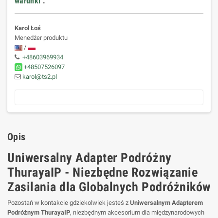
warunki
.
Karol Łoś
Menedżer produktu
/
+48603969934
+48507526097
karol@ts2.pl
Opis
Uniwersalny Adapter Podróżny
ThurayaIP - Niezbędne Rozwiązanie
Zasilania dla Globalnych Podróżników
Pozostań w kontakcie gdziekolwiek jesteś z
Uniwersalnym Adapterem
Podróżnym ThurayaIP
, niezbędnym akcesorium dla międzynarodowych