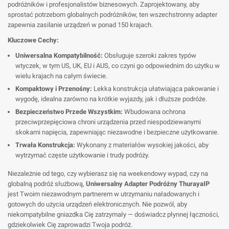
podróżników i profesjonalistów biznesowych. Zaprojektowany, aby
sprostać potrzebom globalnych podróżników, ten wszechstronny adapter
zapewnia zasilanie urządzeń w ponad 150 krajach.
Kluczowe Cechy:
Uniwersalna Kompatybilność:
Obsługuje szeroki zakres typów
wtyczek, w tym US, UK, EU i AUS, co czyni go odpowiednim do użytku w
wielu krajach na całym świecie.
Kompaktowy i Przenośny:
Lekka konstrukcja ułatwiająca pakowanie i
wygodę, idealna zarówno na krótkie wyjazdy, jak i dłuższe podróże.
Bezpieczeństwo Przede Wszystkim:
Wbudowana ochrona
przeciwprzepięciowa chroni urządzenia przed niespodziewanymi
skokami napięcia, zapewniając niezawodne i bezpieczne użytkowanie.
Trwała Konstrukcja:
Wykonany z materiałów wysokiej jakości, aby
wytrzymać częste użytkowanie i trudy podróży.
Niezależnie od tego, czy wybierasz się na weekendowy wypad, czy na
globalną podróż służbową,
Uniwersalny Adapter Podróżny ThurayaIP
jest Twoim niezawodnym partnerem w utrzymaniu naładowanych i
gotowych do użycia urządzeń elektronicznych. Nie pozwól, aby
niekompatybilne gniazdka Cię zatrzymały — doświadcz płynnej łączności,
gdziekolwiek Cię zaprowadzi Twoja podróż.