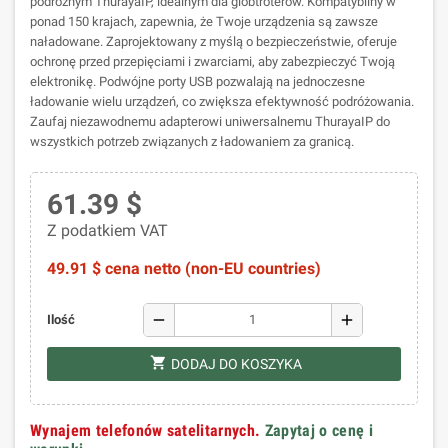
podróżnym ThurayaIP, idealnym dla globtroterów. Kompatybilny w
ponad 150 krajach, zapewnia, że Twoje urządzenia są zawsze
naładowane. Zaprojektowany z myślą o bezpieczeństwie, oferuje
ochronę przed przepięciami i zwarciami, aby zabezpieczyć Twoją
elektronikę. Podwójne porty USB pozwalają na jednoczesne
ładowanie wielu urządzeń, co zwiększa efektywność podróżowania.
Zaufaj niezawodnemu adapterowi uniwersalnemu ThurayaIP do
wszystkich potrzeb związanych z ładowaniem za granicą.
61.39 $
Z podatkiem VAT
49.91 $ cena netto (non-EU countries)
remove
add
Ilość
shopping_cart
DODAJ DO KOSZYKA
Wynajem telefonów satelitarnych.
Zapytaj o cenę i