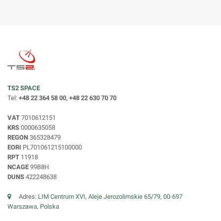
TS2 SPACE
Tel:
+48 22 364 58 00, +48 22 630 70 70
VAT
7010612151
KRS
0000635058
REGON
365328479
EORI
PL701061215100000
RPT
11918
NCAGE
99B8H
DUNS
422248638
Adres:
LIM Centrum XVI, Aleje Jerozolimskie 65/79, 00-697
Warszawa, Polska