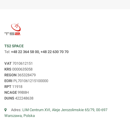
TS2 SPACE
Tel:
+48 22 364 58 00, +48 22 630 70 70
VAT
7010612151
KRS
0000635058
REGON
365328479
EORI
PL701061215100000
RPT
11918
NCAGE
99B8H
DUNS
422248638
Adres:
LIM Centrum XVI, Aleje Jerozolimskie 65/79, 00-697
Warszawa, Polska