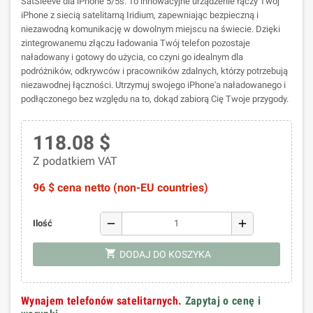
SatSleeve dla iPhone 5/5s. To innowacyjne urządzenie łączy Twój
iPhone z siecią satelitarną Iridium, zapewniając bezpieczną i
niezawodną komunikację w dowolnym miejscu na świecie. Dzięki
zintegrowanemu złączu ładowania Twój telefon pozostaje
naładowany i gotowy do użycia, co czyni go idealnym dla
podróżników, odkrywców i pracowników zdalnych, którzy potrzebują
niezawodnej łączności. Utrzymuj swojego iPhone'a naładowanego i
podłączonego bez względu na to, dokąd zabiorą Cię Twoje przygody.
118.08 $
Z podatkiem VAT
96 $ cena netto (non-EU countries)
remove
add
Ilość
shopping_cart
DODAJ DO KOSZYKA
Wynajem telefonów satelitarnych.
Zapytaj o cenę i