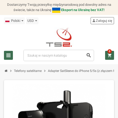
Dostarczymy Twoją przesyłkę międzynarodową pod dowolny adres na
świecie, także na Ukrainę
Eksport na Ukrainę bez VAT!
Polski
USD
person
Zaloguj się
0
view_headline
search
shopping_cart
chevron_right
chevron_right
Telefony satelitarne
Adapter SatSleeve do iPhone 5/5s (z złączem ła