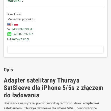
warunki
.
Karol Łoś
Menedżer produktu
/
+48603969934
+48507526097
karol@ts2.pl
Opis
Adapter satelitarny Thuraya
SatSleeve dla iPhone 5/5s z złączem
do ładowania
Doświadcz najwyższej jakości mobilnej łączności dzięki
adapterowi
satelitarnemu Thuraya SatSleeve dla iPhone 5/5s
. To innowacyjne