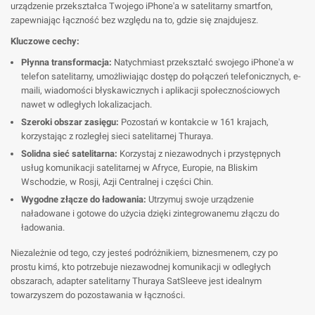
urządzenie przekształca Twojego iPhone'a w satelitarny smartfon,
zapewniając łączność bez względu na to, gdzie się znajdujesz.
Kluczowe cechy:
Płynna transformacja:
Natychmiast przekształć swojego iPhone'a w
telefon satelitarny, umożliwiając dostęp do połączeń telefonicznych, e-
maili, wiadomości błyskawicznych i aplikacji społecznościowych
nawet w odległych lokalizacjach.
Szeroki obszar zasięgu:
Pozostań w kontakcie w 161 krajach,
korzystając z rozległej sieci satelitarnej Thuraya.
Solidna sieć satelitarna:
Korzystaj z niezawodnych i przystępnych
usług komunikacji satelitarnej w Afryce, Europie, na Bliskim
Wschodzie, w Rosji, Azji Centralnej i części Chin.
Wygodne złącze do ładowania:
Utrzymuj swoje urządzenie
naładowane i gotowe do użycia dzięki zintegrowanemu złączu do
ładowania.
Niezależnie od tego, czy jesteś podróżnikiem, biznesmenem, czy po
prostu kimś, kto potrzebuje niezawodnej komunikacji w odległych
obszarach, adapter satelitarny Thuraya SatSleeve jest idealnym
towarzyszem do pozostawania w łączności.