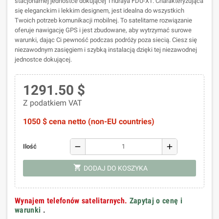
stacjonarnej jednostce dokującej Thuraya FDU-XT. Charakteryzująca
się eleganckim i lekkim designem, jest idealna do wszystkich
Twoich potrzeb komunikacji mobilnej. To satelitarne rozwiązanie
oferuje nawigację GPS i jest zbudowane, aby wytrzymać surowe
warunki, dając Ci pewność podczas podróży poza siecią. Ciesz się
niezawodnym zasięgiem i szybką instalacją dzięki tej niezawodnej
jednostce dokującej.
1291.50 $
Z podatkiem VAT
1050 $ cena netto (non-EU countries)
remove
add
Ilość
shopping_cart
DODAJ DO KOSZYKA
Wynajem telefonów satelitarnych.
Zapytaj o cenę i
warunki
.