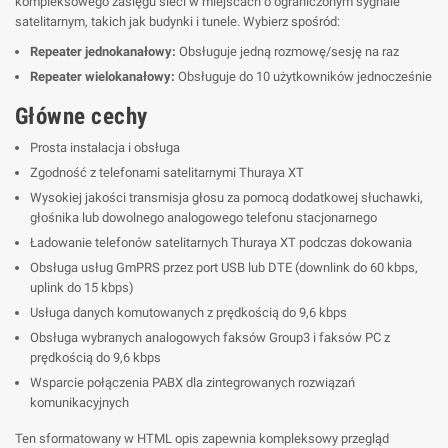
kompleksowego zasięgu sieci w miejscach o ograniczonym sygnale
satelitarnym, takich jak budynki i tunele. Wybierz spośród:
Repeater jednokanałowy:
Obsługuje jedną rozmowę/sesję na raz
Repeater wielokanałowy:
Obsługuje do 10 użytkowników jednocześnie
Główne cechy
Prosta instalacja i obsługa
Zgodność z telefonami satelitarnymi Thuraya XT
Wysokiej jakości transmisja głosu za pomocą dodatkowej słuchawki,
głośnika lub dowolnego analogowego telefonu stacjonarnego
Ładowanie telefonów satelitarnych Thuraya XT podczas dokowania
Obsługa usług GmPRS przez port USB lub DTE (downlink do 60 kbps,
uplink do 15 kbps)
Usługa danych komutowanych z prędkością do 9,6 kbps
Obsługa wybranych analogowych faksów Group3 i faksów PC z
prędkością do 9,6 kbps
Wsparcie połączenia PABX dla zintegrowanych rozwiązań
komunikacyjnych
Ten sformatowany w HTML opis zapewnia kompleksowy przegląd