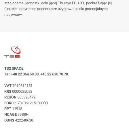
stacjonarnej jednostki dokującej Thuraya FDU-XT, podkreślając jej
funkcje i optymalne scenariusze użytkowania dla potencjalnych
nabywców.
TS2 SPACE
Tel:
+48 22 364 58 00, +48 22 630 70 70
VAT
7010612151
KRS
0000635058
REGON
365328479
EORI
PL701061215100000
RPT
11918
NCAGE
99B8H
DUNS
422248638