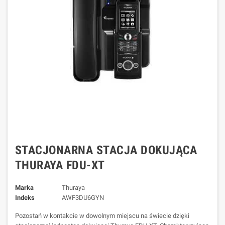
STACJONARNA STACJA DOKUJĄCA
THURAYA FDU-XT
Marka
Thuraya
Indeks
AWF3DU6GYN
Pozostań w kontakcie w dowolnym miejscu na świecie dzięki