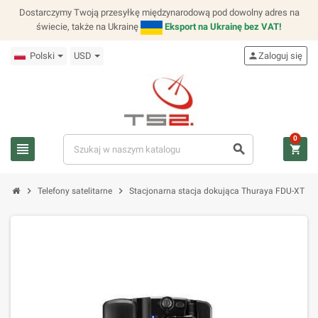
Dostarczymy Twoją przesyłkę międzynarodową pod dowolny adres na
świecie, także na Ukrainę
Eksport na Ukrainę bez VAT!
Polski
USD
person
Zaloguj się
0
view_headline
search
shopping_cart
chevron_right
chevron_right
Telefony satelitarne
Stacjonarna stacja dokująca Thuraya FDU-XT