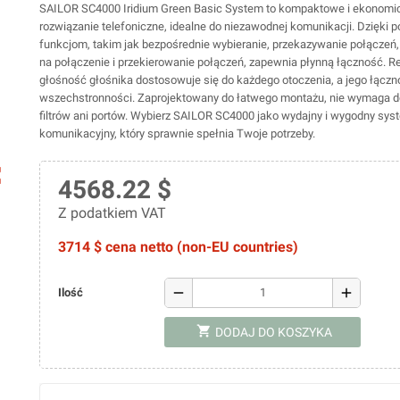
SAILOR SC4000 Iridium Green Basic System to kompaktowe i ekonomi
rozwiązanie telefoniczne, idealne do niezawodnej komunikacji. Dzięk
funkcjom, takim jak bezpośrednie wybieranie, przekazywanie połączeń
na połączenie i przekierowanie połączeń, zapewnia płynną łączność. 
głośność głośnika dostosowuje się do każdego otoczenia, a jego łączn
wszechstronności. Zaprojektowany do łatwego montażu, nie wymaga 
filtrów ani portów. Wybierz SAILOR SC4000 jako wydajny i wygodny sys
komunikacyjny, który sprawnie spełnia Twoje potrzeby.
ap
4568.22 $
Z podatkiem VAT
3714 $ cena netto (non-EU countries)
remove
add
Ilość
shopping_cart
DODAJ DO KOSZYKA