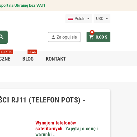
sport na Ukrainę bez VAT!
Polski
USD
0
arch
person
shopping_cart
Zaloguj się
0,00 $
ELEKTRO
NEWS
CZNE
BLOG
KONTAKT
CI RJ11 (TELEFON POTS) -
Wynajem telefonów
satelitarnych.
Zapytaj o cenę i
warunki
.