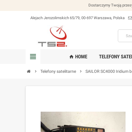
Dostarczymy Twoją przesy
Alejach Jerozolimskich 65/79, 00-697 Warszawa, Polska
lokalizacja_na
view_headline
HOME
TELEFONY SATE
home
chevron_right
Telefony satelitarne
chevron_right
SAILOR SC4000 Iridium b