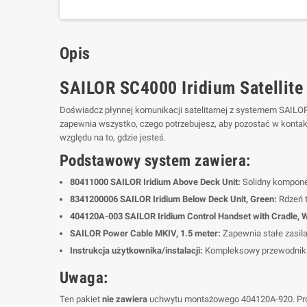
Opis
SAILOR SC4000 Iridium Satellite
Doświadcz płynnej komunikacji satelitarnej z systemem SAILOR
zapewnia wszystko, czego potrzebujesz, aby pozostać w kontak
względu na to, gdzie jesteś.
Podstawowy system zawiera:
80411000 SAILOR Iridium Above Deck Unit:
Solidny kompone
8341200006 SAILOR Iridium Below Deck Unit, Green:
Rdzeń t
404120A-003 SAILOR Iridium Control Handset with Cradle, W
SAILOR Power Cable MKIV, 1.5 meter:
Zapewnia stałe zasil
Instrukcja użytkownika/instalacji:
Kompleksowy przewodnik p
Uwaga:
Ten pakiet
nie zawiera
uchwytu montażowego 404120A-920. Proszę