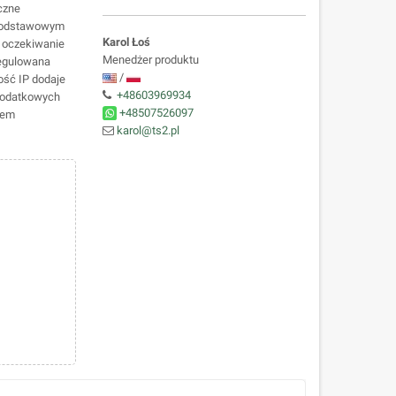
czne
i podstawowym
Karol Łoś
, oczekiwanie
Menedżer produktu
Regulowana
/
ość IP dodaje
+48603969934
dodatkowych
+48507526097
tem
karol@ts2.pl