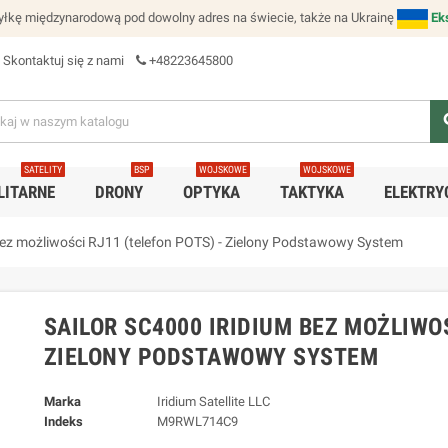
łkę międzynarodową pod dowolny adres na świecie, także na Ukrainę
Ek
Skontaktuj się z nami
+48223645800
se
SATELITY
BSP
WOJSKOWE
WOJSKOWE
LITARNE
DRONY
OPTYKA
TAKTYKA
ELEKTRY
ez możliwości RJ11 (telefon POTS) - Zielony Podstawowy System
SAILOR SC4000 IRIDIUM BEZ MOŻLIWOŚ
ZIELONY PODSTAWOWY SYSTEM
Marka
Iridium Satellite LLC
Indeks
M9RWL714C9