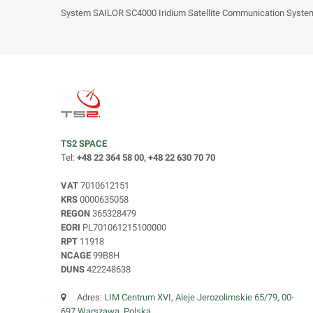
System SAILOR SC4000 Iridium Satellite Communication System 
TS2 SPACE
Tel:
+48 22 364 58 00, +48 22 630 70 70
VAT
7010612151
KRS
0000635058
REGON
365328479
EORI
PL701061215100000
RPT
11918
NCAGE
99B8H
DUNS
422248638
Adres:
LIM Centrum XVI, Aleje Jerozolimskie 65/79, 00-
697 Warszawa, Polska