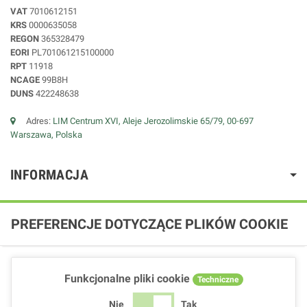
VAT
7010612151
KRS
0000635058
REGON
365328479
EORI
PL701061215100000
RPT
11918
NCAGE
99B8H
DUNS
422248638
Adres:
LIM Centrum XVI, Aleje Jerozolimskie 65/79, 00-697
Warszawa, Polska
INFORMACJA
PREFERENCJE DOTYCZĄCE PLIKÓW COOKIE
Funkcjonalne pliki cookie
Techniczne
Nie
Tak