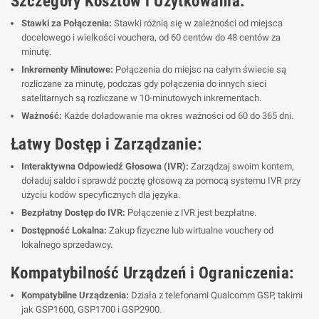
Szczegóły Kosztów i Użytkowania:
Stawki za Połączenia:
Stawki różnią się w zależności od miejsca
docelowego i wielkości vouchera, od 60 centów do 48 centów za
minutę.
Inkrementy Minutowe:
Połączenia do miejsc na całym świecie są
rozliczane za minutę, podczas gdy połączenia do innych sieci
satelitarnych są rozliczane w 10-minutowych inkrementach.
Ważność:
Każde doładowanie ma okres ważności od 60 do 365 dni.
Łatwy Dostęp i Zarządzanie:
Interaktywna Odpowiedź Głosowa (IVR):
Zarządzaj swoim kontem,
doładuj saldo i sprawdź pocztę głosową za pomocą systemu IVR przy
użyciu kodów specyficznych dla języka.
Bezpłatny Dostęp do IVR:
Połączenie z IVR jest bezpłatne.
Dostępność Lokalna:
Zakup fizyczne lub wirtualne vouchery od
lokalnego sprzedawcy.
Kompatybilność Urządzeń i Ograniczenia:
Kompatybilne Urządzenia:
Działa z telefonami Qualcomm GSP, takimi
jak GSP1600, GSP1700 i GSP2900.