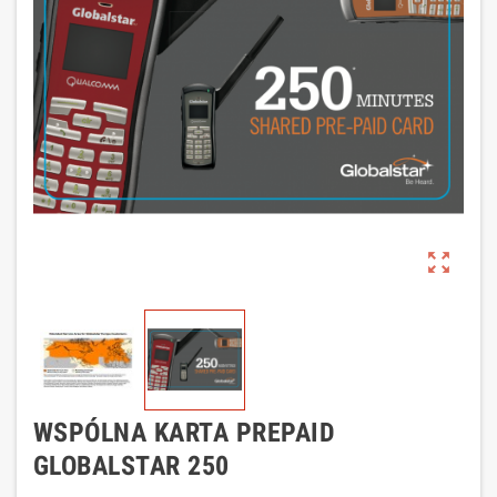
zoom_out_map
WSPÓLNA KARTA PREPAID
GLOBALSTAR 250