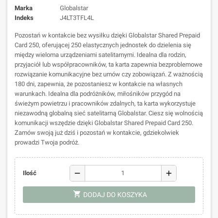
Marka
Globalstar
Indeks
J4LT3TFL4L
Pozostań w kontakcie bez wysiłku dzięki Globalstar Shared Prepaid
Card 250, oferującej 250 elastycznych jednostek do dzielenia się
między wieloma urządzeniami satelitarnymi. Idealna dla rodzin,
przyjaciół lub współpracowników, ta karta zapewnia bezproblemowe
rozwiązanie komunikacyjne bez umów czy zobowiązań. Z ważnością
180 dni, zapewnia, że pozostaniesz w kontakcie na własnych
warunkach. Idealna dla podróżników, miłośników przygód na
świeżym powietrzu i pracowników zdalnych, ta karta wykorzystuje
niezawodną globalną sieć satelitarną Globalstar. Ciesz się wolnością
komunikacji wszędzie dzięki Globalstar Shared Prepaid Card 250.
Zamów swoją już dziś i pozostań w kontakcie, gdziekolwiek
prowadzi Twoja podróż.
remove
add
Ilość
shopping_cart
DODAJ DO KOSZYKA