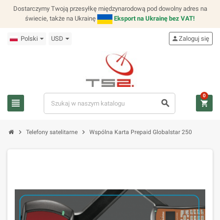
Dostarczymy Twoją przesyłkę międzynarodową pod dowolny adres na
świecie, także na Ukrainę
Eksport na Ukrainę bez VAT!
Polski
USD
person
Zaloguj się
0
view_headline
search
shopping_cart
chevron_right
chevron_right
Telefony satelitarne
Wspólna Karta Prepaid Globalstar 250