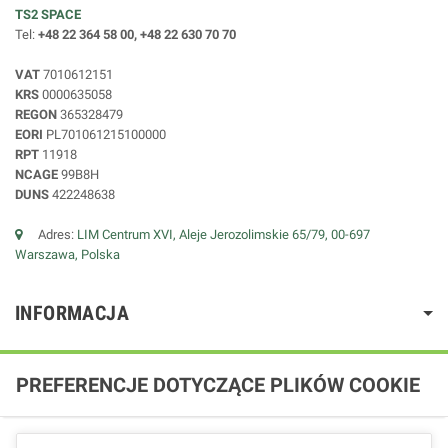
TS2 SPACE
Tel:
+48 22 364 58 00, +48 22 630 70 70
VAT
7010612151
KRS
0000635058
REGON
365328479
EORI
PL701061215100000
RPT
11918
NCAGE
99B8H
DUNS
422248638
Adres:
LIM Centrum XVI, Aleje Jerozolimskie 65/79, 00-697
Warszawa, Polska
INFORMACJA
PREFERENCJE DOTYCZĄCE PLIKÓW COOKIE