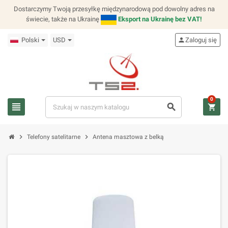
Dostarczymy Twoją przesyłkę międzynarodową pod dowolny adres na
świecie, także na Ukrainę
Eksport na Ukrainę bez VAT!
Polski
USD
person
Zaloguj się
0
view_headline
search
shopping_cart
chevron_right
chevron_right
Telefony satelitarne
Antena masztowa z belką