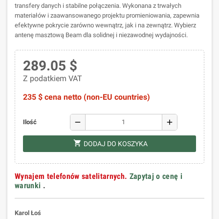
transfery danych i stabilne połączenia. Wykonana z trwałych
materiałów i zaawansowanego projektu promieniowania, zapewnia
efektywne pokrycie zarówno wewnątrz, jak i na zewnątrz. Wybierz
antenę masztową Beam dla solidnej i niezawodnej wydajności.
289.05 $
Z podatkiem VAT
235 $ cena netto (non-EU countries)
remove
add
Ilość
shopping_cart
DODAJ DO KOSZYKA
Wynajem telefonów satelitarnych.
Zapytaj o cenę i
warunki
.
Karol Łoś