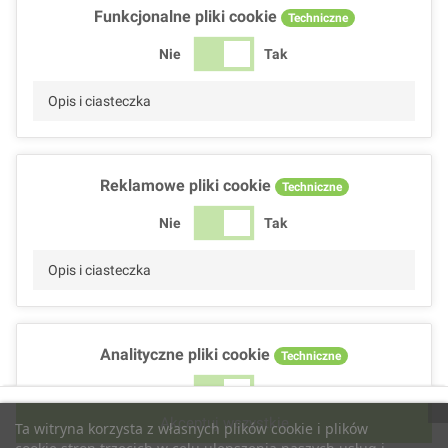
Funkcjonalne pliki cookie
Techniczne
Nie
Tak
Opis i ciasteczka
Reklamowe pliki cookie
Techniczne
Nie
Tak
Opis i ciasteczka
Analityczne pliki cookie
Techniczne
Nie
Tak
Akceptuj wszystkie
Ta witryna korzysta z własnych plików cookie i plików
Opis i ciasteczka