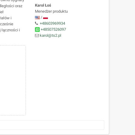
Karol Łoś
dległości oraz
Menedżer produktu
deł
/
iałów i
+48603969934
ocześnie
+48507526097
łączności i
karol@ts2.pl