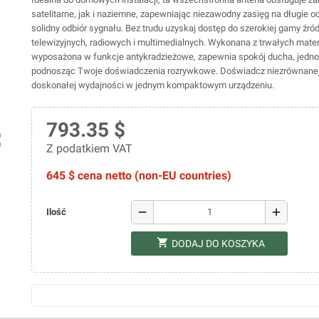
satelitarne, jak i naziemne, zapewniając niezawodny zasięg na długie o
solidny odbiór sygnału. Bez trudu uzyskaj dostęp do szerokiej gamy źró
telewizyjnych, radiowych i multimedialnych. Wykonana z trwałych mater
wyposażona w funkcje antykradzieżowe, zapewnia spokój ducha, jedn
podnosząc Twoje doświadczenia rozrywkowe. Doświadcz niezrównanej 
doskonałej wydajności w jednym kompaktowym urządzeniu.
793.35 $
ap
Z podatkiem VAT
645 $ cena netto (non-EU countries)
remove
add
Ilość
shopping_cart
DODAJ DO KOSZYKA