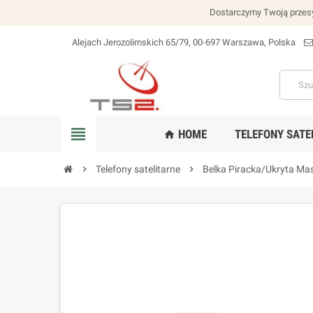
Dostarczymy Twoją przesy
Alejach Jerozolimskich 65/79, 00-697 Warszawa, Polska
lokalizacja_na
view_headline
HOME
TELEFONY SATE
home
chevron_right
Telefony satelitarne
chevron_right
Belka Piracka/Ukryta Ma