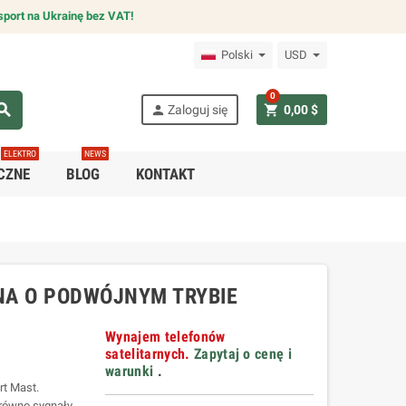
sport na Ukrainę bez VAT!
Polski
USD
0
arch
person
shopping_cart
Zaloguj się
0,00 $
ELEKTRO
NEWS
CZNE
BLOG
KONTAKT
NA O PODWÓJNYM TRYBIE
Wynajem telefonów
satelitarnych.
Zapytaj o cenę i
warunki
.
rt Mast.
arówno sygnały