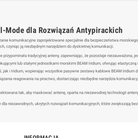
l-Mode dla Rozwiązań Antypirackich
zanie komunikacyjne zaprojektowane specjalnie dla bezpieczeństwa morskiego i 
h, czyniąc ją niezbędnym narzędziem do dyskretnej komunikacji.
przypominała tradycyjnej anteny, zapewniając, że pozostaje niezauważona, j
jącymi lub stałymi jednostkami morskimi BEAM Iridium, oferując elastyczną i
 jak i Iridium, wspierając wszystkie pasywne zestawy kablowe BEAM Iridium 
zania reagowania na piractwo, dostarczając niezbędne narzędzia komunikacyjn
jektowana tak, aby maskować antenę, oparta na niezawodnej technologii anten
la niezawodnych, ukrytych rozwiązań komunikacyjnych, które zwiększają bez
INFORMACJA