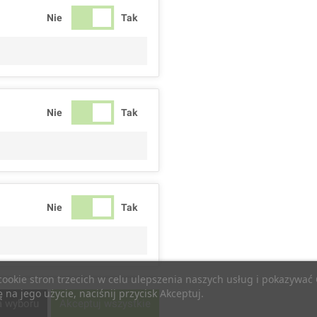
Nie
Tak
Nie
Tak
Nie
Tak
 cookie stron trzecich w celu ulepszenia naszych usług i pokazywa
na jego użycie, naciśnij przycisk Akceptuj.
Nie
Tak
a wyboru
Akceptuj wszystkie