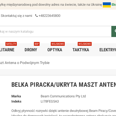
łkę międzynarodową pod dowolny adres na świecie, także na Ukrainę
Ek
Skontaktuj się z nami
+48223645800
se
SATELITY
BSP
WOJSKOWE
WOJSKOWE
LITARNE
DRONY
OPTYKA
TAKTYKA
ELEKTRY
szt Antena o Podwójnym Trybie
BELKA PIRACKA/UKRYTA MASZT ANTE
Marka
Beam Communications Pty Ltd
Indeks
LI78FEG5A3
Odkryj płynność rozrywki dzięki antenie dwutrybowej Beam Piracy/Cove
Idealna do domowych instalacji, ta wszechstronna antena obsługuje z