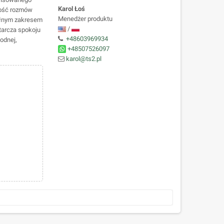
Karol Łoś
ność rozmów
Menedżer produktu
pełnym zakresem
/
tarcza spokoju
+48603969934
odnej,
+48507526097
karol@ts2.pl