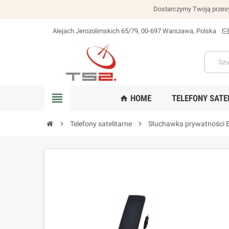
Dostarczymy Twoją przesy
Alejach Jerozolimskich 65/79, 00-697 Warszawa, Polska
lokalizacja_na
view_headline
HOME
TELEFONY SATE
home
chevron_right
Telefony satelitarne
chevron_right
Słuchawka prywatności