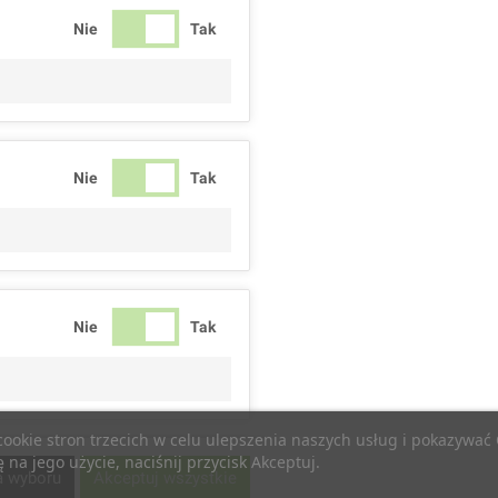
Nie
Tak
Nie
Tak
Nie
Tak
 cookie stron trzecich w celu ulepszenia naszych usług i pokazywa
na jego użycie, naciśnij przycisk Akceptuj.
Nie
Tak
a wyboru
Akceptuj wszystkie