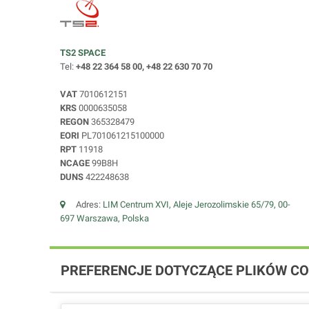
TS2 SPACE
Tel:
+48 22 364 58 00, +48 22 630 70 70
VAT
7010612151
KRS
0000635058
REGON
365328479
EORI
PL701061215100000
RPT
11918
NCAGE
99B8H
DUNS
422248638
Adres:
LIM Centrum XVI, Aleje Jerozolimskie 65/79, 00-
697 Warszawa, Polska
PREFERENCJE DOTYCZĄCE PLIKÓW CO