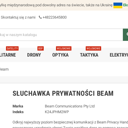
łkę międzynarodową pod dowolny adres na świecie, także na Ukrainę
Ek
Skontaktuj się z nami
+48223645800
se
SATELITY
BSP
WOJSKOWE
WOJSKOWE
LITARNE
DRONY
OPTYKA
TAKTYKA
ELEKTRY
 Beam
SŁUCHAWKA PRYWATNOŚCI BEAM
Marka
Beam Communications Pty Ltd
Indeks
K24JPHM2WP
Odkryj najwyższy poziom bezpiecznej komunikacji z Beam Privacy Hand
nowoczesne urządzenie chroni Twoje wrażliwe dane za pomocą zaaw