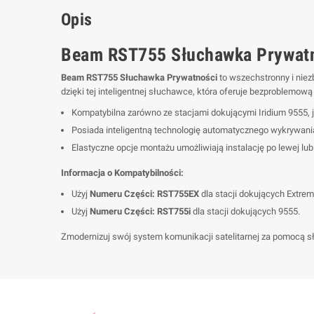
Opis
Beam RST755 Słuchawka Prywatno
Beam RST755 Słuchawka Prywatności
to wszechstronny i niez
dzięki tej inteligentnej słuchawce, która oferuje bezproblemową 
Kompatybilna zarówno ze stacjami dokującymi Iridium 9555, j
Posiada inteligentną technologię automatycznego wykrywania
Elastyczne opcje montażu umożliwiają instalację po lewej lub 
Informacja o Kompatybilności:
Użyj
Numeru Części: RST755EX
dla stacji dokujących Extrem
Użyj
Numeru Części: RST755i
dla stacji dokujących 9555.
Zmodernizuj swój system komunikacji satelitarnej za pomocą s