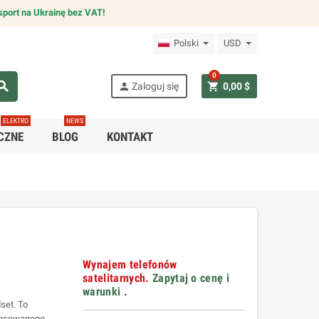
sport na Ukrainę bez VAT!
Polski
USD
0
arch
person
shopping_cart
Zaloguj się
0,00 $
ELEKTRO
NEWS
CZNE
BLOG
KONTAKT
Wynajem telefonów
satelitarnych.
Zapytaj o cenę i
warunki
.
set. To
ansowanego