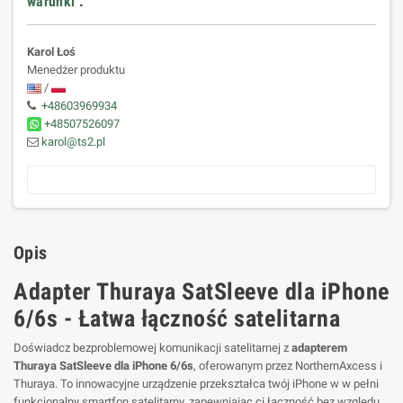
warunki
.
Karol Łoś
Menedżer produktu
/
+48603969934
+48507526097
karol@ts2.pl
Opis
Adapter Thuraya SatSleeve dla iPhone
6/6s - Łatwa łączność satelitarna
Doświadcz bezproblemowej komunikacji satelitarnej z
adapterem
Thuraya SatSleeve dla iPhone 6/6s
, oferowanym przez NorthernAxcess i
Thuraya. To innowacyjne urządzenie przekształca twój iPhone w w pełni
funkcjonalny smartfon satelitarny, zapewniając ci łączność bez względu