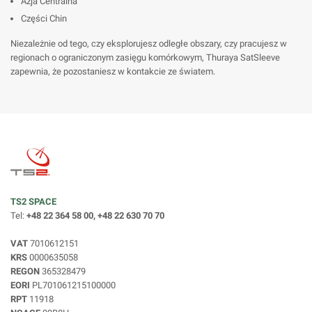
Azja Centralna
Części Chin
Niezależnie od tego, czy eksplorujesz odległe obszary, czy pracujesz w
regionach o ograniczonym zasięgu komórkowym, Thuraya SatSleeve
zapewnia, że pozostaniesz w kontakcie ze światem.
TS2 SPACE
Tel:
+48 22 364 58 00, +48 22 630 70 70
VAT
7010612151
KRS
0000635058
REGON
365328479
EORI
PL701061215100000
RPT
11918