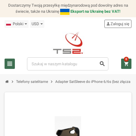
Dostarczymy Twoją przesyłkę międzynarodową pod dowolny adres na
świecie, także na Ukrainę
Eksport na Ukrainę bez VAT!
Polski
USD
person
Zaloguj się
0
view_headline
search
shopping_cart
chevron_right
chevron_right
Telefony satelitarne
Adapter SatSleeve do iPhone 6/6s (bez złącza ł