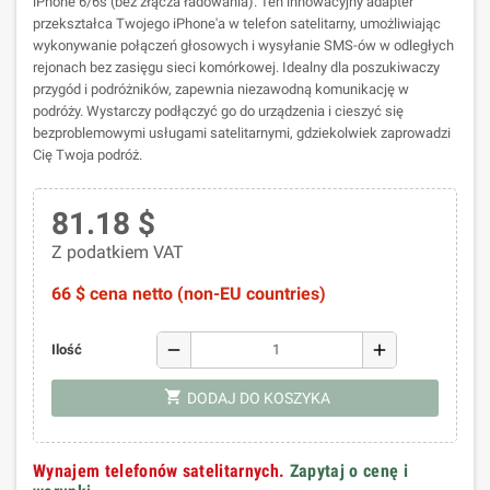
iPhone 6/6s (bez złącza ładowania). Ten innowacyjny adapter
przekształca Twojego iPhone'a w telefon satelitarny, umożliwiając
wykonywanie połączeń głosowych i wysyłanie SMS-ów w odległych
rejonach bez zasięgu sieci komórkowej. Idealny dla poszukiwaczy
przygód i podróżników, zapewnia niezawodną komunikację w
podróży. Wystarczy podłączyć go do urządzenia i cieszyć się
bezproblemowymi usługami satelitarnymi, gdziekolwiek zaprowadzi
Cię Twoja podróż.
81.18 $
Z podatkiem VAT
66 $ cena netto (non-EU countries)
remove
add
Ilość
shopping_cart
DODAJ DO KOSZYKA
Wynajem telefonów satelitarnych.
Zapytaj o cenę i