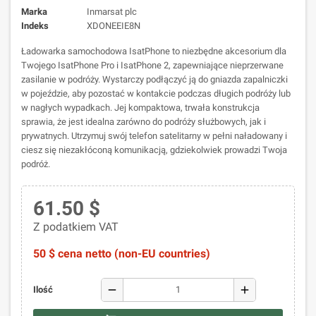
Marka
Inmarsat plc
Indeks
XDONEEIE8N
Ładowarka samochodowa IsatPhone to niezbędne akcesorium dla
Twojego IsatPhone Pro i IsatPhone 2, zapewniające nieprzerwane
zasilanie w podróży. Wystarczy podłączyć ją do gniazda zapalniczki
w pojeździe, aby pozostać w kontakcie podczas długich podróży lub
w nagłych wypadkach. Jej kompaktowa, trwała konstrukcja
sprawia, że jest idealna zarówno do podróży służbowych, jak i
prywatnych. Utrzymuj swój telefon satelitarny w pełni naładowany i
ciesz się niezakłóconą komunikacją, gdziekolwiek prowadzi Twoja
podróż.
61.50 $
Z podatkiem VAT
50 $ cena netto (non-EU countries)
remove
add
Ilość