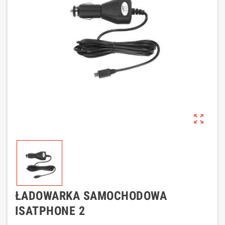
zoom_out_map
ŁADOWARKA SAMOCHODOWA
ISATPHONE 2