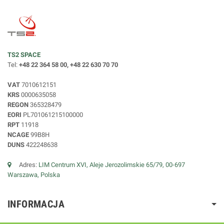
TS2 SPACE
Tel:
+48 22 364 58 00, +48 22 630 70 70
VAT
7010612151
KRS
0000635058
REGON
365328479
EORI
PL701061215100000
RPT
11918
NCAGE
99B8H
DUNS
422248638
Adres:
LIM Centrum XVI, Aleje Jerozolimskie 65/79, 00-697
Warszawa, Polska
INFORMACJA