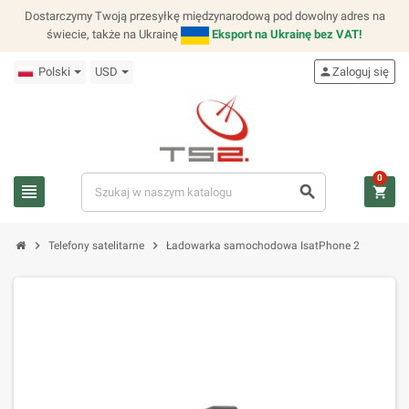
Dostarczymy Twoją przesyłkę międzynarodową pod dowolny adres na
świecie, także na Ukrainę
Eksport na Ukrainę bez VAT!
Polski
USD
person
Zaloguj się
0
view_headline
search
shopping_cart
chevron_right
chevron_right
Telefony satelitarne
Ładowarka samochodowa IsatPhone 2