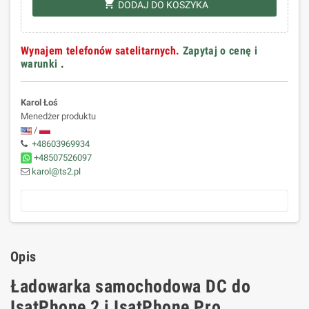
shopping_cart
DODAJ DO KOSZYKA
Wynajem telefonów satelitarnych.
Zapytaj o cenę i
warunki
.
Karol Łoś
Menedżer produktu
/
+48603969934
+48507526097
karol@ts2.pl
Opis
Ładowarka samochodowa DC do
IsatPhone 2 i IsatPhone Pro