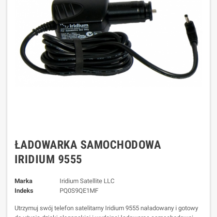
ŁADOWARKA SAMOCHODOWA
IRIDIUM 9555
Marka
Iridium Satellite LLC
Indeks
PQ0S9QE1MF
Utrzymuj swój telefon satelitarny Iridium 9555 naładowany i gotowy