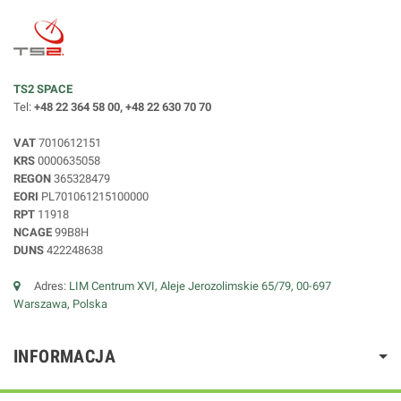
TS2 SPACE
Tel:
+48 22 364 58 00, +48 22 630 70 70
VAT
7010612151
KRS
0000635058
REGON
365328479
EORI
PL701061215100000
RPT
11918
NCAGE
99B8H
DUNS
422248638
Adres:
LIM Centrum XVI, Aleje Jerozolimskie 65/79, 00-697
Warszawa, Polska
INFORMACJA