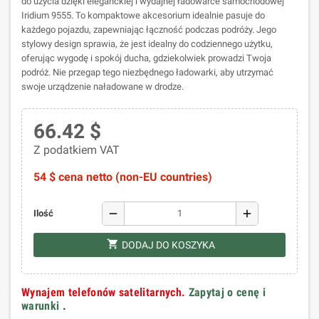
do użycia dzięki eleganckiej i wydajnej ładowarce samochodowej
Iridium 9555. To kompaktowe akcesorium idealnie pasuje do
każdego pojazdu, zapewniając łączność podczas podróży. Jego
stylowy design sprawia, że jest idealny do codziennego użytku,
oferując wygodę i spokój ducha, gdziekolwiek prowadzi Twoja
podróż. Nie przegap tego niezbędnego ładowarki, aby utrzymać
swoje urządzenie naładowane w drodze.
66.42 $
Z podatkiem VAT
54 $ cena netto (non-EU countries)
remove
add
Ilość
shopping_cart
DODAJ DO KOSZYKA
Wynajem telefonów satelitarnych.
Zapytaj o cenę i
warunki
.