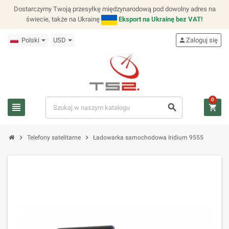
Dostarczymy Twoją przesyłkę międzynarodową pod dowolny adres na
świecie, także na Ukrainę
Eksport na Ukrainę bez VAT!
Polski
USD
person
Zaloguj się
0
view_headline
search
shopping_cart
chevron_right
chevron_right
Telefony satelitarne
Ładowarka samochodowa Iridium 9555