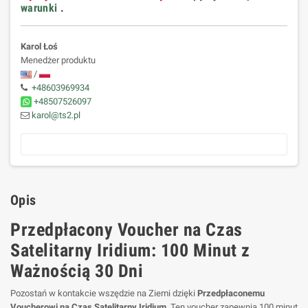
warunki
.
Karol Łoś
Menedżer produktu
/
+48603969934
+48507526097
karol@ts2.pl
Opis
Przedpłacony Voucher na Czas
Satelitarny Iridium: 100 Minut z
Ważnością 30 Dni
Pozostań w kontakcie wszędzie na Ziemi dzięki
Przedpłaconemu
Voucherowi na Czas Satelitarny Iridium
. Ten voucher zapewnia 100 minut