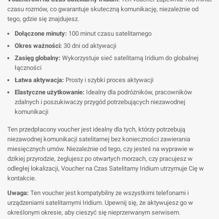
czasu rozmów, co gwarantuje skuteczną komunikację, niezależnie od
tego, gdzie się znajdujesz.
Dołączone minuty:
100 minut czasu satelitarnego
Okres ważności:
30 dni od aktywacji
Zasięg globalny:
Wykorzystuje sieć satelitarną Iridium do globalnej
łączności
Łatwa aktywacja:
Prosty i szybki proces aktywacji
Elastyczne użytkowanie:
Idealny dla podróżników, pracowników
zdalnych i poszukiwaczy przygód potrzebujących niezawodnej
komunikacji
Ten przedpłacony voucher jest idealny dla tych, którzy potrzebują
niezawodnej komunikacji satelitarnej bez konieczności zawierania
miesięcznych umów. Niezależnie od tego, czy jesteś na wyprawie w
dzikiej przyrodzie, żeglujesz po otwartych morzach, czy pracujesz w
odległej lokalizacji, Voucher na Czas Satelitarny Iridium utrzymuje Cię w
kontakcie.
Uwaga:
Ten voucher jest kompatybilny ze wszystkimi telefonami i
urządzeniami satelitarnymi Iridium. Upewnij się, że aktywujesz go w
określonym okresie, aby cieszyć się nieprzerwanym serwisem.