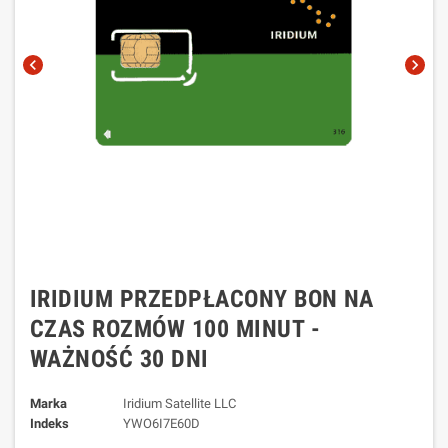
chevron_left
chevron_right
IRIDIUM PRZEDPŁACONY BON NA
CZAS ROZMÓW 100 MINUT -
WAŻNOŚĆ 30 DNI
Marka
Iridium Satellite LLC
Indeks
YWO6I7E60D