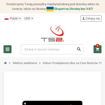
Dostarczymy Twoją przesyłkę międzynarodową pod dowolny adres na
świecie, także na Ukrainę
Eksport na Ukrainę bez VAT!
Polski
USD
person
Zaloguj się
0
view_headline
search
shopping_cart
chevron_right
chevron_right
Telefony satelitarne
Iridium Przedpłacony Bon na Czas Rozmów 100 