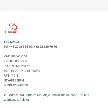
TS2 SPACE
Tel:
+48 22 364 58 00, +48 22 630 70 70
VAT
7010612151
KRS
0000635058
REGON
365328479
EORI
PL701061215100000
RPT
11918
NCAGE
99B8H
DUNS
422248638
Adres:
LIM Centrum XVI, Aleje Jerozolimskie 65/79, 00-697
Warszawa, Polska