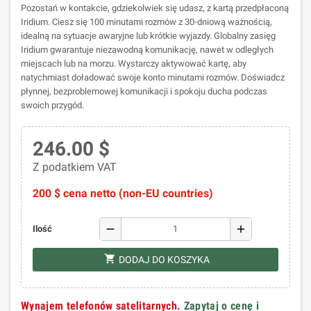
Pozostań w kontakcie, gdziekolwiek się udasz, z kartą przedpłaconą
Iridium. Ciesz się 100 minutami rozmów z 30-dniową ważnością,
idealną na sytuacje awaryjne lub krótkie wyjazdy. Globalny zasięg
Iridium gwarantuje niezawodną komunikację, nawet w odległych
miejscach lub na morzu. Wystarczy aktywować kartę, aby
natychmiast doładować swoje konto minutami rozmów. Doświadcz
płynnej, bezproblemowej komunikacji i spokoju ducha podczas
swoich przygód.
246.00 $
Z podatkiem VAT
200 $ cena netto (non-EU countries)
remove
add
Ilość
shopping_cart
DODAJ DO KOSZYKA
Wynajem telefonów satelitarnych.
Zapytaj o cenę i