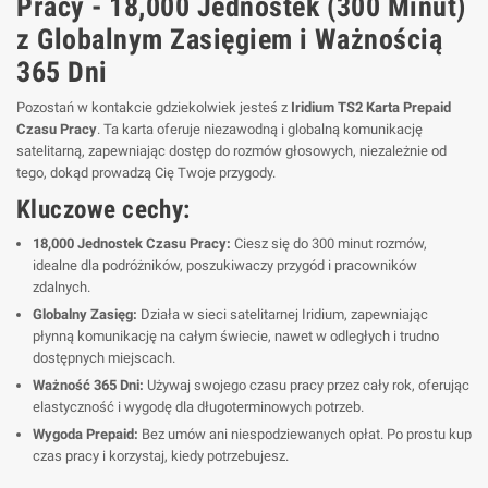
Pracy - 18,000 Jednostek (300 Minut)
z Globalnym Zasięgiem i Ważnością
365 Dni
Pozostań w kontakcie gdziekolwiek jesteś z
Iridium TS2 Karta Prepaid
Czasu Pracy
. Ta karta oferuje niezawodną i globalną komunikację
satelitarną, zapewniając dostęp do rozmów głosowych, niezależnie od
tego, dokąd prowadzą Cię Twoje przygody.
Kluczowe cechy:
18,000 Jednostek Czasu Pracy:
Ciesz się do 300 minut rozmów,
idealne dla podróżników, poszukiwaczy przygód i pracowników
zdalnych.
Globalny Zasięg:
Działa w sieci satelitarnej Iridium, zapewniając
płynną komunikację na całym świecie, nawet w odległych i trudno
dostępnych miejscach.
Ważność 365 Dni:
Używaj swojego czasu pracy przez cały rok, oferując
elastyczność i wygodę dla długoterminowych potrzeb.
Wygoda Prepaid:
Bez umów ani niespodziewanych opłat. Po prostu kup
czas pracy i korzystaj, kiedy potrzebujesz.