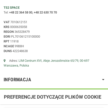
TS2 SPACE
Tel:
+48 22 364 58 00, +48 22 630 70 70
VAT
7010612151
KRS
0000635058
REGON
365328479
EORI
PL701061215100000
RPT
11918
NCAGE
99B8H
DUNS
422248638
Adres:
LIM Centrum XVI, Aleje Jerozolimskie 65/79, 00-697
Warszawa, Polska
INFORMACJA
PREFERENCJE DOTYCZĄCE PLIKÓW COOKIE