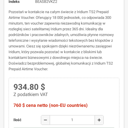
Indeks
BEASB2VKZ2
Pozostań w kontakcie na całym świecie z Iridium TS2 Prepaid
Airtime Voucher. Oferujący 18 000 jednostek, co odpowiada 300
minutom, ten voucher zapewnia niezawodną komunikację w
rozległej sieci satelitarnej Iridium przez 365 dni. Idealny dla
podróżników i pracowników zdalnych, umożliwia płynne rozmowy
telefoniczne i wysyłanie wiadomości tekstowych bez kłopotów z
umowami. Ciesz się spokojem dzięki niezrównanemu zasięgowi
Iridium, który pozwala pozostać w kontakcie z bliskimi lub
kontaktami biznesowymi z dowolnego miejsca na świecie.
Doświadcz bezproblemowej, globalnej komunikacji z Iridium TS2
Prepaid Airtime Voucher.
934.80 $
Z podatkiem VAT
760 $ cena netto (non-EU countries)
remove
add
Ilość