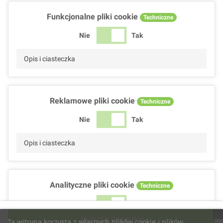
Funkcjonalne pliki cookie
Techniczne
Nie
Tak
Opis i ciasteczka
Reklamowe pliki cookie
Techniczne
Nie
Tak
Opis i ciasteczka
Analityczne pliki cookie
Techniczne
Nie
Tak
Akceptuj wszystkie
Ta witryna korzysta z własnych plików cookie i plików