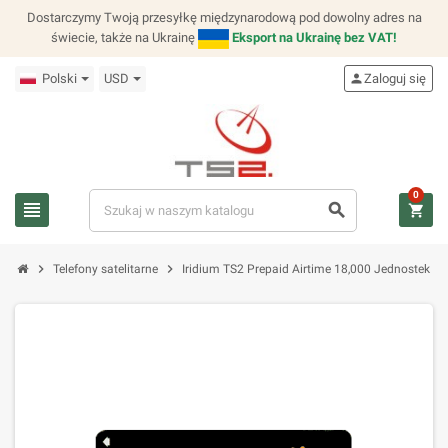
Dostarczymy Twoją przesyłkę międzynarodową pod dowolny adres na
świecie, także na Ukrainę
Eksport na Ukrainę bez VAT!
Polski
USD
person
Zaloguj się
0
view_headline
search
shopping_cart
chevron_right
chevron_right
Telefony satelitarne
Iridium TS2 Prepaid Airtime 18,000 Jednostek V