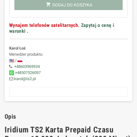
shopping_cart
DODAJ DO KOSZYKA
Wynajem telefonów satelitarnych.
Zapytaj o cenę i
warunki
.
Karol Łoś
Menedżer produktu
/
+48603969934
+48507526097
karol@ts2.pl
Opis
Iridium TS2 Karta Prepaid Czasu