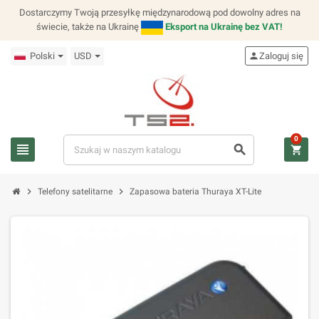
Dostarczymy Twoją przesyłkę międzynarodową pod dowolny adres na
świecie, także na Ukrainę
Eksport na Ukrainę bez VAT!
Polski
USD
person
Zaloguj się
0
view_headline
search
shopping_cart
chevron_right
chevron_right
Telefony satelitarne
Zapasowa bateria Thuraya XT-Lite