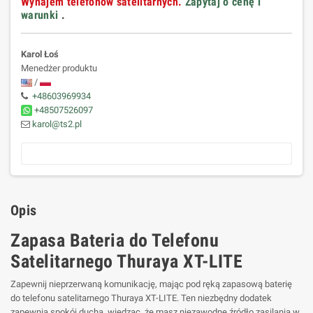
Wynajem telefonów satelitarnych.
Zapytaj o cenę i
warunki
.
Karol Łoś
Menedżer produktu
/
+48603969934
+48507526097
karol@ts2.pl
Opis
Zapasa Bateria do Telefonu
Satelitarnego Thuraya XT-LITE
Zapewnij nieprzerwaną komunikację, mając pod ręką zapasową baterię
do telefonu satelitarnego Thuraya XT-LITE. Ten niezbędny dodatek
zapewnia spokój ducha, wiedząc, że masz niezawodne źródło zasilania w