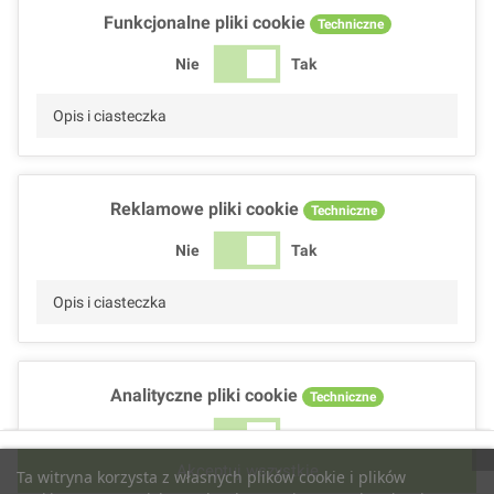
Funkcjonalne pliki cookie
Techniczne
Nie
Tak
Opis i ciasteczka
Reklamowe pliki cookie
Techniczne
Nie
Tak
Opis i ciasteczka
Analityczne pliki cookie
Techniczne
Nie
Tak
Akceptuj wszystkie
Ta witryna korzysta z własnych plików cookie i plików
Opis i ciasteczka