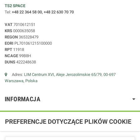
TS2 SPACE
Tel:
+48 22 364 58 00, +48 22 630 70 70
VAT
7010612151
KRS
0000635058
REGON
365328479
EORI
PL701061215100000
RPT
11918
NCAGE
99B8H
DUNS
422248638
Adres:
LIM Centrum XVI, Aleje Jerozolimskie 65/79, 00-697
Warszawa, Polska
INFORMACJA
PREFERENCJE DOTYCZĄCE PLIKÓW COOKIE