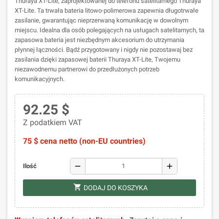
Thuraya XT-Lite, zaprojektowanej do telefonu satelitarnego Thuraya
XT-Lite. Ta trwała bateria litowo-polimerowa zapewnia długotrwałe
zasilanie, gwarantując nieprzerwaną komunikację w dowolnym
miejscu. Idealna dla osób polegających na usługach satelitarnych, ta
zapasowa bateria jest niezbędnym akcesorium do utrzymania
płynnej łączności. Bądź przygotowany i nigdy nie pozostawaj bez
zasilania dzięki zapasowej baterii Thuraya XT-Lite, Twojemu
niezawodnemu partnerowi do przedłużonych potrzeb
komunikacyjnych.
92.25 $
Z podatkiem VAT
75 $ cena netto (non-EU countries)
remove
add
Ilość
shopping_cart
DODAJ DO KOSZYKA