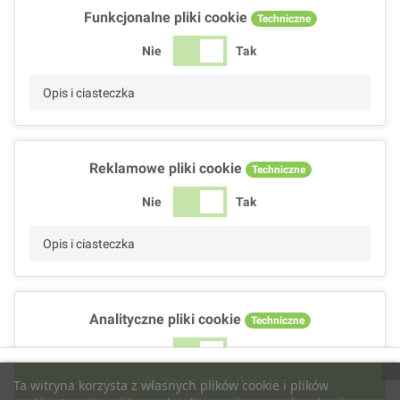
Funkcjonalne pliki cookie
Techniczne
Nie
Tak
Opis i ciasteczka
Reklamowe pliki cookie
Techniczne
Nie
Tak
Opis i ciasteczka
Analityczne pliki cookie
Techniczne
Nie
Tak
Akceptuj wszystkie
Ta witryna korzysta z własnych plików cookie i plików
Opis i ciasteczka