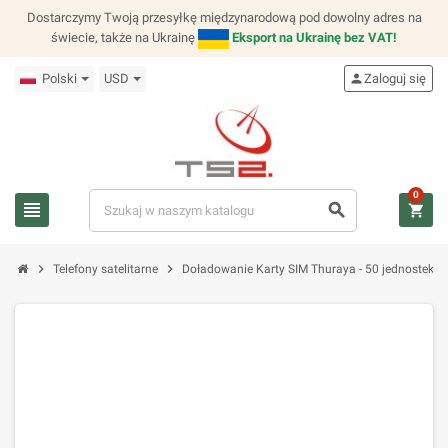
Dostarczymy Twoją przesyłkę międzynarodową pod dowolny adres na
świecie, także na Ukrainę
Eksport na Ukrainę bez VAT!
Polski
USD
person
Zaloguj się
0
view_headline
search
shopping_cart
chevron_right
chevron_right
Telefony satelitarne
Doładowanie Karty SIM Thuraya - 50 jednostek