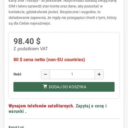
karty SIM Thuraya - 50 jednostek. Natychmiast doładuj swoją kartę
SIM i łatwo sprawdź stan konta oraz dane, aby pozostać w
kontakcie, gdziekolwiek jesteś. Bezpieczne i wygodne, to
doładowanie zapewnia, że nigdy nie przegapisz chwili z tymi, którzy
są dla Ciebie najważniejsi.
98.40 $
Z podatkiem VAT
80 $ cena netto (non-EU countries)
remove
add
Ilość
shopping_cart
DODAJ DO KOSZYKA
Wynajem telefonów satelitarnych.
Zapytaj o cenę i
warunki
.
Karol Łoś