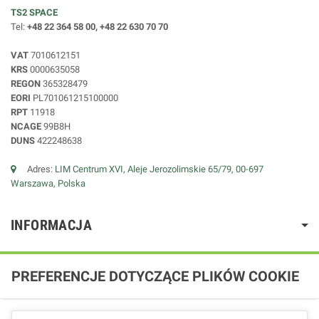
TS2 SPACE
Tel:
+48 22 364 58 00, +48 22 630 70 70
VAT
7010612151
KRS
0000635058
REGON
365328479
EORI
PL701061215100000
RPT
11918
NCAGE
99B8H
DUNS
422248638
Adres:
LIM Centrum XVI, Aleje Jerozolimskie 65/79, 00-697
Warszawa, Polska
INFORMACJA
PREFERENCJE DOTYCZĄCE PLIKÓW COOKIE