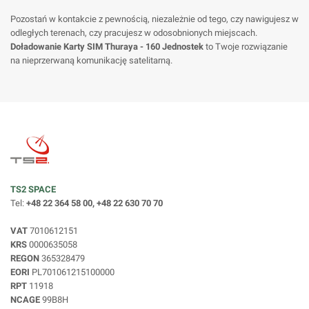
Pozostań w kontakcie z pewnością, niezależnie od tego, czy nawigujesz w
odległych terenach, czy pracujesz w odosobnionych miejscach.
Doładowanie Karty SIM Thuraya - 160 Jednostek
to Twoje rozwiązanie
na nieprzerwaną komunikację satelitarną.
TS2 SPACE
Tel:
+48 22 364 58 00, +48 22 630 70 70
VAT
7010612151
KRS
0000635058
REGON
365328479
EORI
PL701061215100000
RPT
11918
NCAGE
99B8H