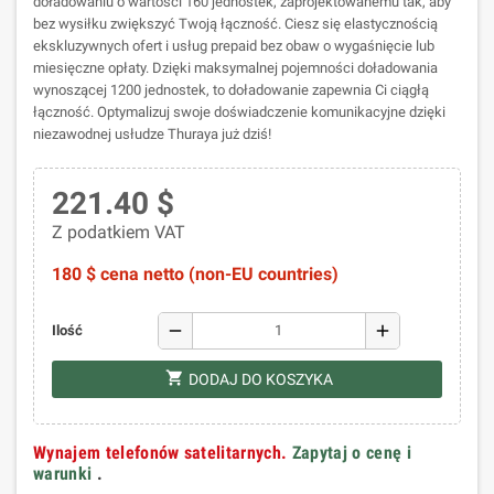
doładowaniu o wartości 160 jednostek, zaprojektowanemu tak, aby
bez wysiłku zwiększyć Twoją łączność. Ciesz się elastycznością
ekskluzywnych ofert i usług prepaid bez obaw o wygaśnięcie lub
miesięczne opłaty. Dzięki maksymalnej pojemności doładowania
wynoszącej 1200 jednostek, to doładowanie zapewnia Ci ciągłą
łączność. Optymalizuj swoje doświadczenie komunikacyjne dzięki
niezawodnej usłudze Thuraya już dziś!
221.40 $
Z podatkiem VAT
180 $ cena netto (non-EU countries)
remove
add
Ilość
shopping_cart
DODAJ DO KOSZYKA
Wynajem telefonów satelitarnych.
Zapytaj o cenę i
warunki
.