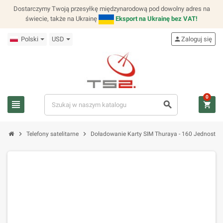
Dostarczymy Twoją przesyłkę międzynarodową pod dowolny adres na
świecie, także na Ukrainę
Eksport na Ukrainę bez VAT!
Polski
USD
person
Zaloguj się
0
view_headline
search
shopping_cart
chevron_right
chevron_right
Telefony satelitarne
Doładowanie Karty SIM Thuraya - 160 Jednostek