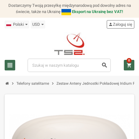
Dostarczymy Twoją przesyłkę międzynarodową pod dowolny adres na
świecie, także na Ukrainę
Eksport na Ukrainę bez VAT!
Polski
USD
person
Zaloguj się
0
view_headline
search
shopping_cart
chevron_right
chevron_right
Telefony satelitarne
Zestaw Anteny Jednostki Pokładowej Iridium Pilo