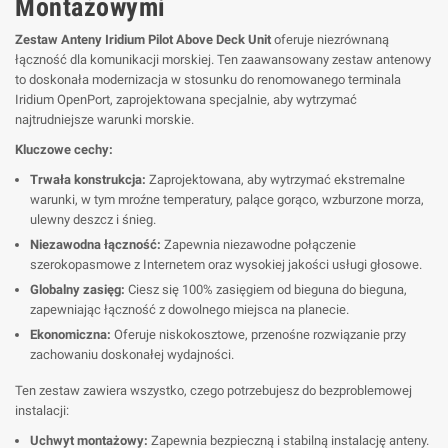
Montażowymi
Zestaw Anteny Iridium Pilot Above Deck Unit
oferuje niezrównaną
łączność dla komunikacji morskiej. Ten zaawansowany zestaw antenowy
to doskonała modernizacja w stosunku do renomowanego terminala
Iridium OpenPort, zaprojektowana specjalnie, aby wytrzymać
najtrudniejsze warunki morskie.
Kluczowe cechy:
Trwała konstrukcja:
Zaprojektowana, aby wytrzymać ekstremalne
warunki, w tym mroźne temperatury, palące gorąco, wzburzone morza,
ulewny deszcz i śnieg.
Niezawodna łączność:
Zapewnia niezawodne połączenie
szerokopasmowe z Internetem oraz wysokiej jakości usługi głosowe.
Globalny zasięg:
Ciesz się 100% zasięgiem od bieguna do bieguna,
zapewniając łączność z dowolnego miejsca na planecie.
Ekonomiczna:
Oferuje niskokosztowe, przenośne rozwiązanie przy
zachowaniu doskonałej wydajności.
Ten zestaw zawiera wszystko, czego potrzebujesz do bezproblemowej
instalacji:
Uchwyt montażowy:
Zapewnia bezpieczną i stabilną instalację anteny.