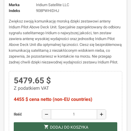
Marka
Iridium Satellite LLC
Indeks
908PWHIDHJ
Zwiększ swoją komunikację morską dzięki zestawowi anteny
Iridium Pilot Above Deck Unit. Specjalnie zaprojektowany do odbioru
sygnału satelitarnego Iridium o najwyższej jakości, ten zestaw
zawiera antenę wysokiej wydajności oraz jednostkę Iridium Pilot
Above Deck Unit dla optymalnej łączności. Ciesz się bezproblemową
komunikacją satelitarną z niezakłóconym widokiem nieba, co
zapewnia, że pozostaniesz w kontakcie na morzu. Nie przegap
żadnej chwili dzięki niezawodnej wydajności zestawu Iridium Pilot.
5479.65 $
Z podatkiem VAT
4455 $ cena netto (non-EU countries)
remove
add
Ilość
shopping_cart
DODAJ DO KOSZYKA