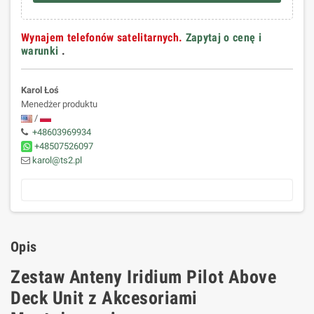
Wynajem telefonów satelitarnych.
Zapytaj o cenę i
warunki
.
Karol Łoś
Menedżer produktu
/
+48603969934
+48507526097
karol@ts2.pl
Opis
Zestaw Anteny Iridium Pilot Above
Deck Unit z Akcesoriami