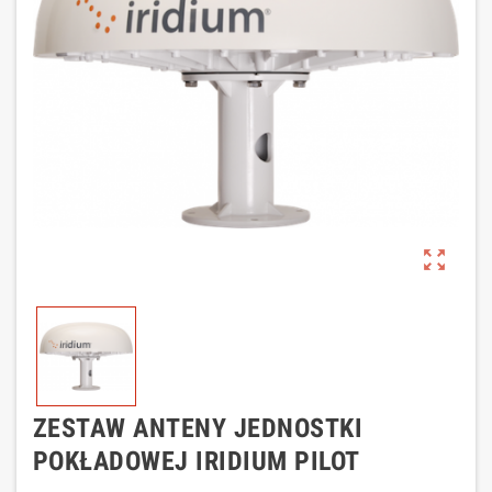
zoom_out_map
ZESTAW ANTENY JEDNOSTKI
POKŁADOWEJ IRIDIUM PILOT