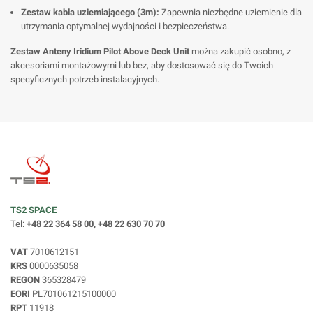
Zestaw kabla uziemiającego (3m):
Zapewnia niezbędne uziemienie dla
utrzymania optymalnej wydajności i bezpieczeństwa.
Zestaw Anteny Iridium Pilot Above Deck Unit
można zakupić osobno, z
akcesoriami montażowymi lub bez, aby dostosować się do Twoich
specyficznych potrzeb instalacyjnych.
TS2 SPACE
Tel:
+48 22 364 58 00, +48 22 630 70 70
VAT
7010612151
KRS
0000635058
REGON
365328479
EORI
PL701061215100000
RPT
11918