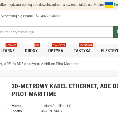
łkę międzynarodową pod dowolny adres na świecie, także na Ukrainę
Ek
Skontaktuj się z nami
+48223645800
se
SATELITY
BSP
WOJSKOWE
WOJSKOWE
LITARNE
DRONY
OPTYKA
TAKTYKA
ELEKTRY
t, ADE do BDE do użytku z Iridium Pilot Maritime
20-METROWY KABEL ETHERNET, ADE DO
PILOT MARITIME
Marka
Iridium Satellite LLC
Indeks
4VABN1NRQY