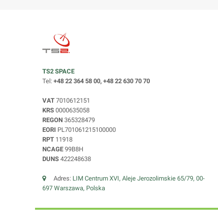
TS2 SPACE
Tel:
+48 22 364 58 00, +48 22 630 70 70
VAT
7010612151
KRS
0000635058
REGON
365328479
EORI
PL701061215100000
RPT
11918
NCAGE
99B8H
DUNS
422248638
Adres:
LIM Centrum XVI, Aleje Jerozolimskie 65/79, 00-
697 Warszawa, Polska