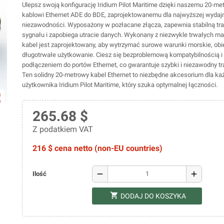
Ulepsz swoją konfigurację Iridium Pilot Maritime dzięki naszemu 20-m
kablowi Ethernet ADE do BDE, zaprojektowanemu dla najwyższej wydajn
niezawodności. Wyposażony w pozłacane złącza, zapewnia stabilną tr
sygnału i zapobiega utracie danych. Wykonany z niezwykle trwałych mat
kabel jest zaprojektowany, aby wytrzymać surowe warunki morskie, obi
długotrwałe użytkowanie. Ciesz się bezproblemową kompatybilnością i
podłączeniem do portów Ethernet, co gwarantuje szybki i niezawodny tr
Ten solidny 20-metrowy kabel Ethernet to niezbędne akcesorium dla k
użytkownika Iridium Pilot Maritime, który szuka optymalnej łączności.
ap
265.68 $
Z podatkiem VAT
216 $ cena netto (non-EU countries)
remove
add
Ilość
shopping_cart
DODAJ DO KOSZYKA