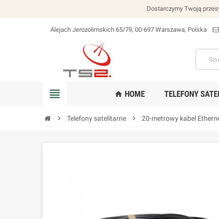
Dostarczymy Twoją przesy
Alejach Jerozolimskich 65/79, 00-697 Warszawa, Polska
lokalizacja_na
view_headline
HOME
TELEFONY SATE
home
chevron_right
Telefony satelitarne
chevron_right
20-metrowy kabel Etherne