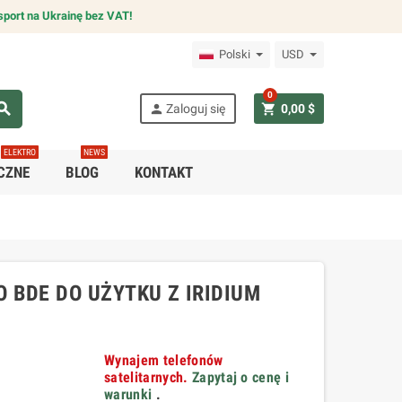
sport na Ukrainę bez VAT!
Polski
USD
0
arch
person
shopping_cart
Zaloguj się
0,00 $
ELEKTRO
NEWS
CZNE
BLOG
KONTAKT
 BDE DO UŻYTKU Z IRIDIUM
Wynajem telefonów
satelitarnych.
Zapytaj o cenę i
warunki
.