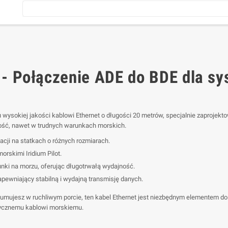
 - Połączenie ADE do BDE dla sy
u wysokiej jakości kablowi Ethernet o długości 20 metrów, specjalnie zaproje
ność, nawet w trudnych warunkach morskich.
lacji na statkach o różnych rozmiarach.
rskimi Iridium Pilot.
ki na morzu, oferując długotrwałą wydajność.
apewniający stabilną i wydajną transmisję danych.
cumujesz w ruchliwym porcie, ten kabel Ethernet jest niezbędnym elementem do 
tycznemu kablowi morskiemu.