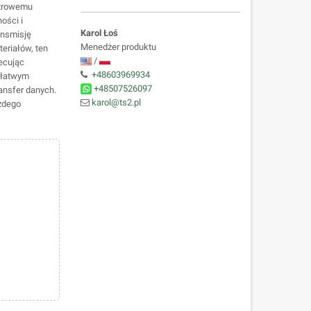
etrowemu
ości i
Karol Łoś
ansmisję
Menedżer produktu
eriałów, ten
/
ecując
+48603969934
 łatwym
+48507526097
ansfer danych.
karol@ts2.pl
ażdego