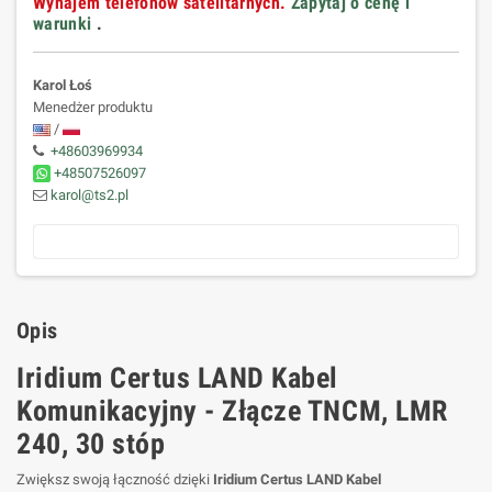
Wynajem telefonów satelitarnych.
Zapytaj o cenę i
warunki
.
Karol Łoś
Menedżer produktu
/
+48603969934
+48507526097
karol@ts2.pl
Opis
Iridium Certus LAND Kabel
Komunikacyjny - Złącze TNCM, LMR
240, 30 stóp
Zwiększ swoją łączność dzięki
Iridium Certus LAND Kabel