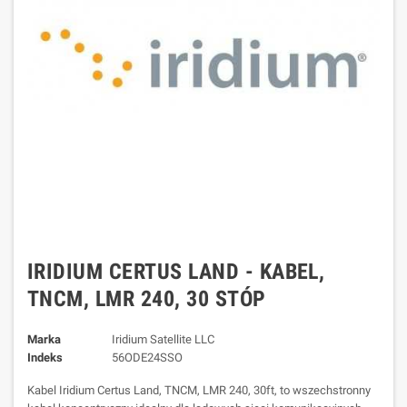
IRIDIUM CERTUS LAND - KABEL,
TNCM, LMR 240, 30 STÓP
Marka
Iridium Satellite LLC
Indeks
56ODE24SSO
Kabel Iridium Certus Land, TNCM, LMR 240, 30ft, to wszechstronny