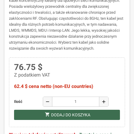
kabel koncentryczny idealny dla lądowych sieci komunikacyjnych.
Posiada wielożyłowy przewodnik centralny dla zwiększonej
elastyczności i trwałości, a także ekranowanie chroniące przed
zakłóceniami RF. Obsługując częstotliwości do 8GHz, ten kabel jest
idealny dla różnych potrzeb komunikacyjnych, w tym nadawania,
LMDS, WMMDS, MDU i Interop LAN. Jego lekka, wysokiej jakości
konstrukcja zapewnia niezawodne działanie przy jednoczesnym
utrzymaniu ekonomiczności. Wybierz ten kabel jako solidne
rozwiązanie dla swoich wyzwań komunikacyjnych.
76.75 $
Z podatkiem VAT
62.4 $ cena netto (non-EU countries)
remove
add
Ilość
shopping_cart
DODAJ DO KOSZYKA