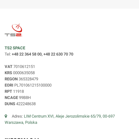
TS2 SPACE
Tel:
+48 22 364 58 00, +48 22 630 70 70
VAT
7010612151
KRS
0000635058
REGON
365328479
EORI
PL701061215100000
RPT
11918
NCAGE
99B8H
DUNS
422248638
Adres:
LIM Centrum XVI, Aleje Jerozolimskie 65/79, 00-697
Warszawa, Polska