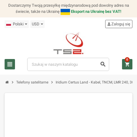
Dostarczymy Twoją przesyłkę międzynarodową pod dowolny adres na
świecie, także na Ukrainę
Eksport na Ukrainę bez VAT!
Polski
USD
person
Zaloguj się
0
view_headline
search
shopping_cart
chevron_right
chevron_right
Telefony satelitarne
Iridium Certus Land - Kabel, TNCM, LMR 240, 30 