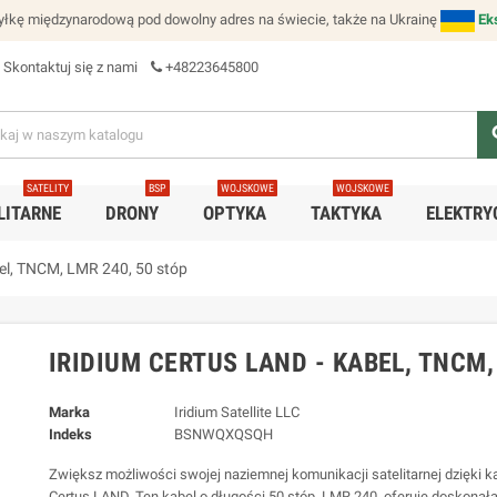
łkę międzynarodową pod dowolny adres na świecie, także na Ukrainę
Ek
Skontaktuj się z nami
+48223645800
se
SATELITY
BSP
WOJSKOWE
WOJSKOWE
LITARNE
DRONY
OPTYKA
TAKTYKA
ELEKTRY
bel, TNCM, LMR 240, 50 stóp
IRIDIUM CERTUS LAND - KABEL, TNCM,
Marka
Iridium Satellite LLC
Indeks
BSNWQXQSQH
Zwiększ możliwości swojej naziemnej komunikacji satelitarnej dzięki ka
Certus LAND. Ten kabel o długości 50 stóp, LMR 240, oferuje doskonał