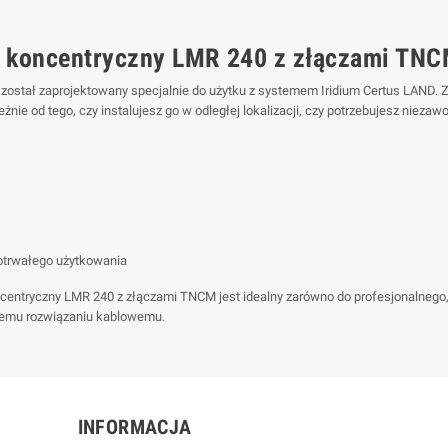
el koncentryczny LMR 240 z złączami TN
został zaprojektowany specjalnie do użytku z systemem Iridium Certus LAND.
żnie od tego, czy instalujesz go w odległej lokalizacji, czy potrzebujesz niez
otrwałego użytkowania
 koncentryczny LMR 240 z złączami TNCM jest idealny zarówno do profesjonalne
dnemu rozwiązaniu kablowemu.
INFORMACJA