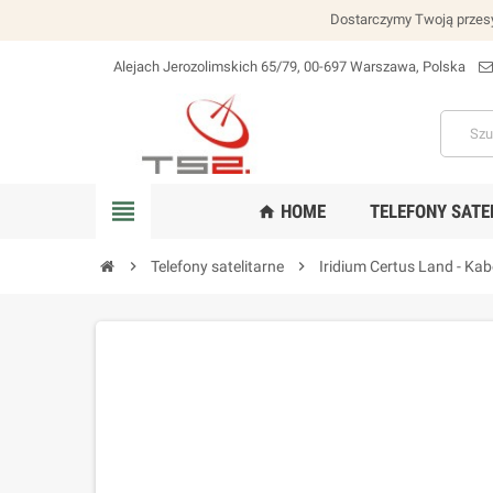
Dostarczymy Twoją przesy
Alejach Jerozolimskich 65/79, 00-697 Warszawa, Polska
lokalizacja_na
view_headline
HOME
TELEFONY SATE
home
chevron_right
Telefony satelitarne
chevron_right
Iridium Certus Land - Ka