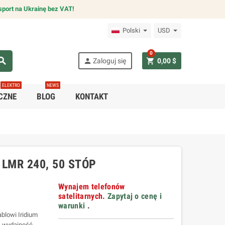
sport na Ukrainę bez VAT!
Polski
USD
0
arch
person
shopping_cart
Zaloguj się
0,00 $
ELEKTRO
NEWS
CZNE
BLOG
KONTAKT
 LMR 240, 50 STÓP
Wynajem telefonów
satelitarnych.
Zapytaj o cenę i
warunki
.
blowi Iridium
ą wydajność