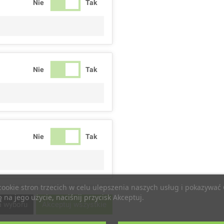
Nie
Tak
Nie
Tak
Nie
Tak
 cookie stron trzecich w celu ulepszenia naszych usług i pokazywa
na jego użycie, naciśnij przycisk Akceptuj.
Nie
Tak
a wyboru
Akceptuj wszystkie