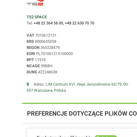
TS2 SPACE
Tel:
+48 22 364 58 00, +48 22 630 70 70
VAT
7010612151
KRS
0000635058
REGON
365328479
EORI
PL701061215100000
RPT
11918
NCAGE
99B8H
DUNS
422248638
Adres:
LIM Centrum XVI, Aleje Jerozolimskie 65/79, 00-
697 Warszawa, Polska
PREFERENCJE DOTYCZĄCE PLIKÓW CO