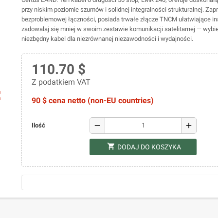
przy niskim poziomie szumów i solidnej integralności strukturalnej. Zap
bezproblemowej łączności, posiada trwałe złącze TNCM ułatwiające ins
zadowalaj się mniej w swoim zestawie komunikacji satelitarnej — wybie
niezbędny kabel dla niezrównanej niezawodności i wydajności.
110.70 $
Z podatkiem VAT
ap
90 $ cena netto (non-EU countries)
remove
add
Ilość
shopping_cart
DODAJ DO KOSZYKA