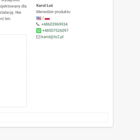
Karol Łoś
rojektowany dla
Menedżer produktu
talację. Nie
/
rz ten
+48603969934
+48507526097
karol@ts2.pl