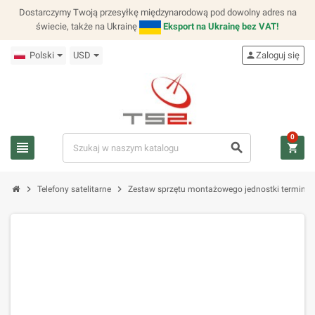
Dostarczymy Twoją przesyłkę międzynarodową pod dowolny adres na
świecie, także na Ukrainę
Eksport na Ukrainę bez VAT!
Polski
USD
person
Zaloguj się
0
view_headline
search
shopping_cart
chevron_right
chevron_right
Telefony satelitarne
Zestaw sprzętu montażowego jednostki terminala