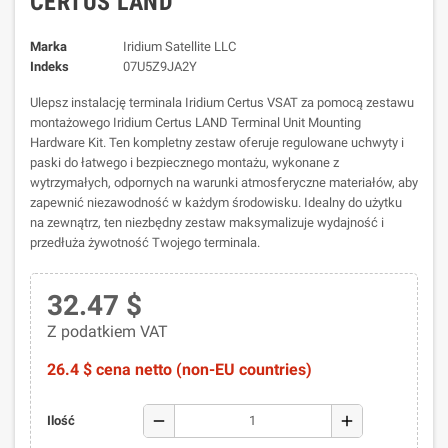
CERTUS LAND
Marka
Iridium Satellite LLC
Indeks
07U5Z9JA2Y
Ulepsz instalację terminala Iridium Certus VSAT za pomocą zestawu
montażowego Iridium Certus LAND Terminal Unit Mounting
Hardware Kit. Ten kompletny zestaw oferuje regulowane uchwyty i
paski do łatwego i bezpiecznego montażu, wykonane z
wytrzymałych, odpornych na warunki atmosferyczne materiałów, aby
zapewnić niezawodność w każdym środowisku. Idealny do użytku
na zewnątrz, ten niezbędny zestaw maksymalizuje wydajność i
przedłuża żywotność Twojego terminala.
32.47 $
Z podatkiem VAT
26.4 $ cena netto (non-EU countries)
remove
add
Ilość