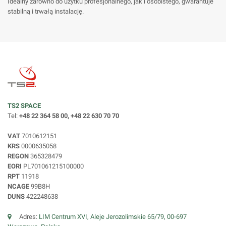
Idealny zarówno do użytku profesjonalnego, jak i osobistego, gwarantuje
stabilną i trwałą instalację.
TS2 SPACE
Tel:
+48 22 364 58 00, +48 22 630 70 70
VAT
7010612151
KRS
0000635058
REGON
365328479
EORI
PL701061215100000
RPT
11918
NCAGE
99B8H
DUNS
422248638
Adres:
LIM Centrum XVI, Aleje Jerozolimskie 65/79, 00-697