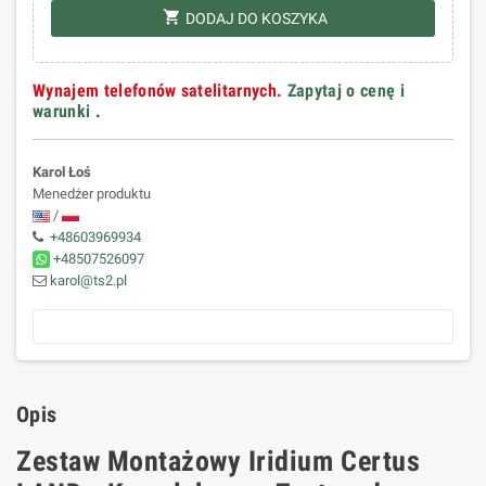
shopping_cart
DODAJ DO KOSZYKA
Wynajem telefonów satelitarnych.
Zapytaj o cenę i
warunki
.
Karol Łoś
Menedżer produktu
/
+48603969934
+48507526097
karol@ts2.pl
Opis
Zestaw Montażowy Iridium Certus