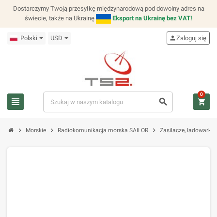
Dostarczymy Twoją przesyłkę międzynarodową pod dowolny adres na
świecie, także na Ukrainę
Eksport na Ukrainę bez VAT!
Polski
USD
person
Zaloguj się
0
view_headline
search
shopping_cart
chevron_right
chevron_right
chevron_right
Morskie
Radiokomunikacja morska SAILOR
Zasilacze, ładowarki,