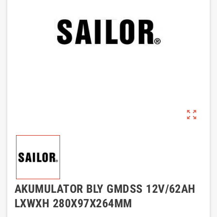
zoom_out_map
AKUMULATOR BLY GMDSS 12V/62AH
LXWXH 280X97X264MM