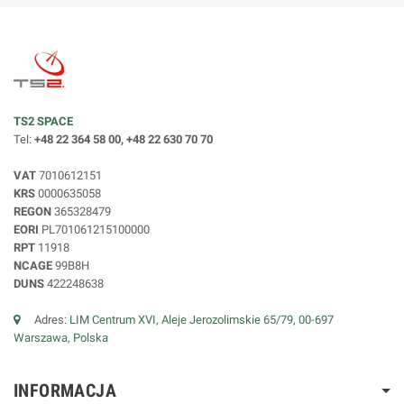
TS2 SPACE
Tel:
+48 22 364 58 00, +48 22 630 70 70
VAT
7010612151
KRS
0000635058
REGON
365328479
EORI
PL701061215100000
RPT
11918
NCAGE
99B8H
DUNS
422248638
Adres:
LIM Centrum XVI, Aleje Jerozolimskie 65/79, 00-697
Warszawa, Polska
INFORMACJA