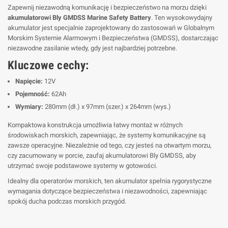
Zapewnij niezawodną komunikację i bezpieczeństwo na morzu dzięki
akumulatorowi Bly GMDSS Marine Safety Battery
. Ten wysokowydajny
akumulator jest specjalnie zaprojektowany do zastosowań w Globalnym
Morskim Systemie Alarmowym i Bezpieczeństwa (GMDSS), dostarczając
niezawodne zasilanie wtedy, gdy jest najbardziej potrzebne.
Kluczowe cechy:
Napięcie:
12V
Pojemność:
62Ah
Wymiary:
280mm (dł.) x 97mm (szer.) x 264mm (wys.)
Kompaktowa konstrukcja umożliwia łatwy montaż w różnych
środowiskach morskich, zapewniając, że systemy komunikacyjne są
zawsze operacyjne. Niezależnie od tego, czy jesteś na otwartym morzu,
czy zacumowany w porcie, zaufaj akumulatorowi Bly GMDSS, aby
utrzymać swoje podstawowe systemy w gotowości.
Idealny dla operatorów morskich, ten akumulator spełnia rygorystyczne
wymagania dotyczące bezpieczeństwa i niezawodności, zapewniając
spokój ducha podczas morskich przygód.