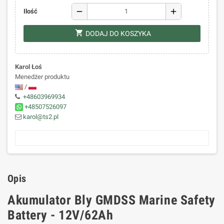
remove
add
Ilość
shopping_cart
DODAJ DO KOSZYKA
Karol Łoś
Menedżer produktu
/
+48603969934
+48507526097
karol@ts2.pl
Opis
Akumulator Bly GMDSS Marine Safety
Battery - 12V/62Ah